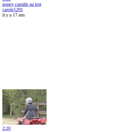
poney camille au trot
carole1291
il y a 17 ans
2:20