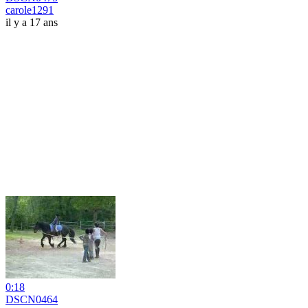
carole1291
il y a 17 ans
0:18
DSCN0464