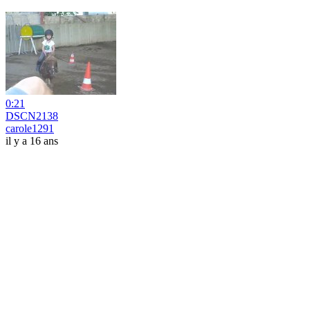
0:21
DSCN2138
carole1291
il y a 16 ans