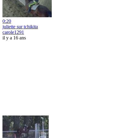
0:20
juliette sur tchikita
carole1291
il y a 16 ans