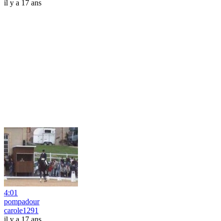
il y a 17 ans
4:01
pompadour
carole1291
il y a 17 ans