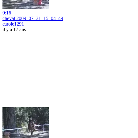
0:16
cheval 2009_07_31_15_04_49
carole1291
il y a 17 ans