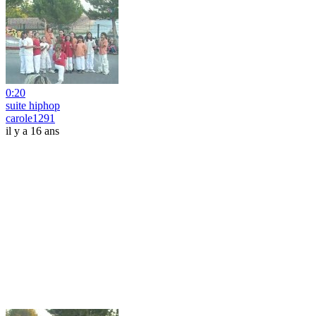
0:20
suite hiphop
carole1291
il y a 16 ans