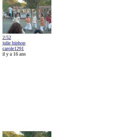
2:52
julie hiphop
carole1291
il y a 16 ans