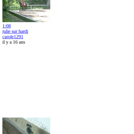
1:08
julie sur hardi
carole1291
il y a 16 ans