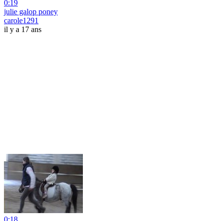
0:19
julie galop poney
carole1291
il y a 17 ans
0:18