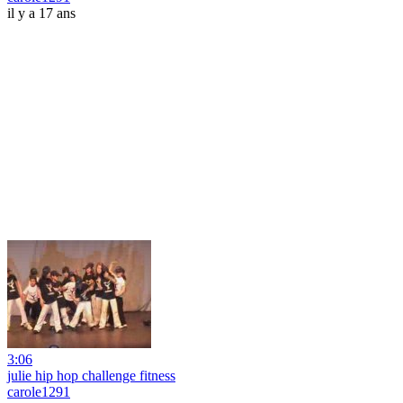
il y a 17 ans
3:06
julie hip hop challenge fitness
carole1291