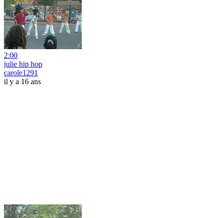
2:00
julie hip hop
carole1291
il y a 16 ans