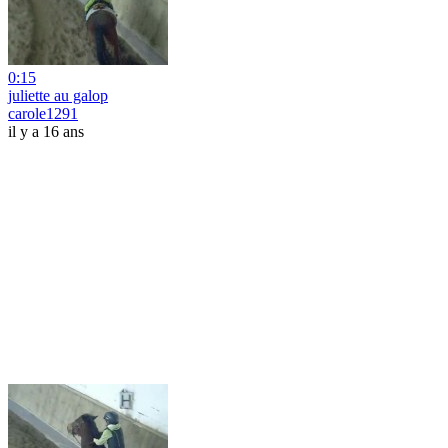
0:15
juliette au galop
carole1291
il y a 16 ans