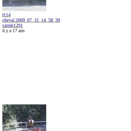
0:14
cheval 2009_07_31_14_58_39
carole1291
il y a 17 ans