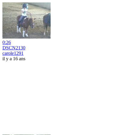
0:26
DSCN2130
carole1291
il y a 16 ans