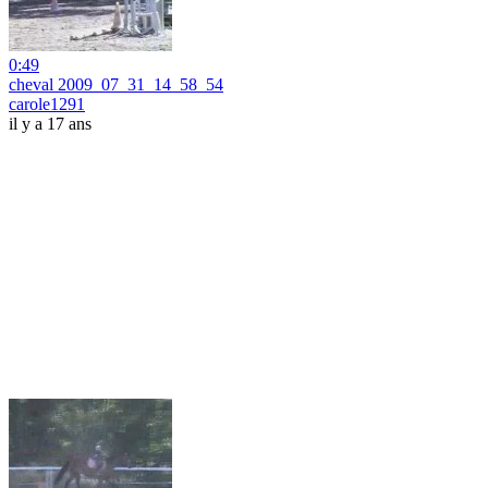
0:49
cheval 2009_07_31_14_58_54
carole1291
il y a 17 ans