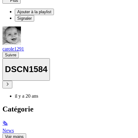
Plus
Ajouter à la playlist
Signaler
carole1291
Suivre
DSCN1584
il y a 20 ans
Catégorie
🗞
News
Voir moins