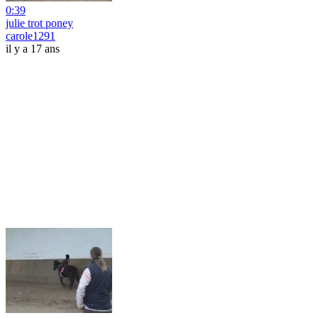
0:39
julie trot poney
carole1291
il y a 17 ans