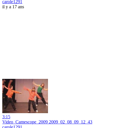
carole1291
il y a 17 ans
3:15
Video_Camescope_2009 2009_02_08_09_12_43
carole1291