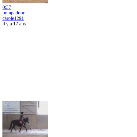
0:37
pompadour
carole1291
il y a 17 ans