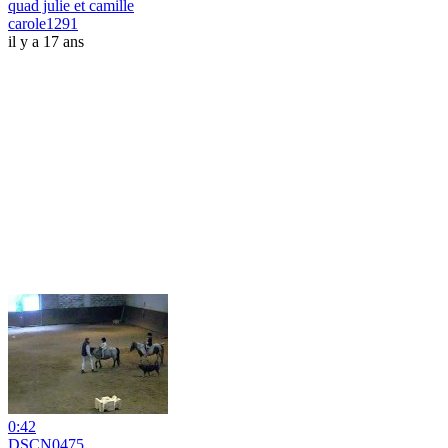
quad julie et camille
carole1291
il y a 17 ans
0:42
DSCN0475