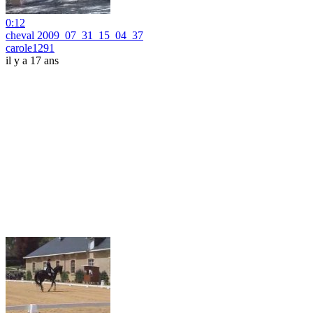
0:12
cheval 2009_07_31_15_04_37
carole1291
il y a 17 ans