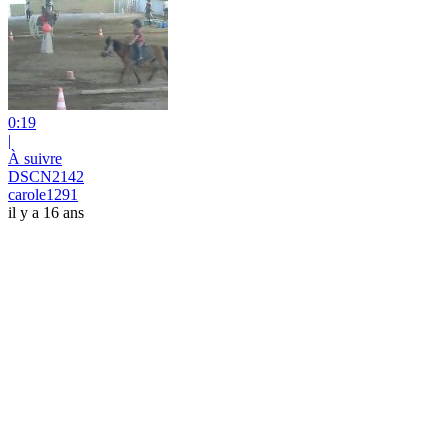
0:19
|
À suivre
DSCN2142
carole1291
il y a 16 ans