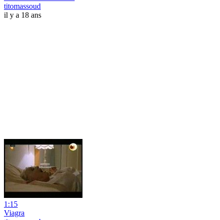
titomassoud
il y a 18 ans
1:15
Viagra