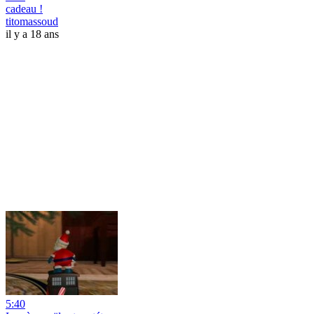
cadeau !
titomassoud
il y a 18 ans
5:40