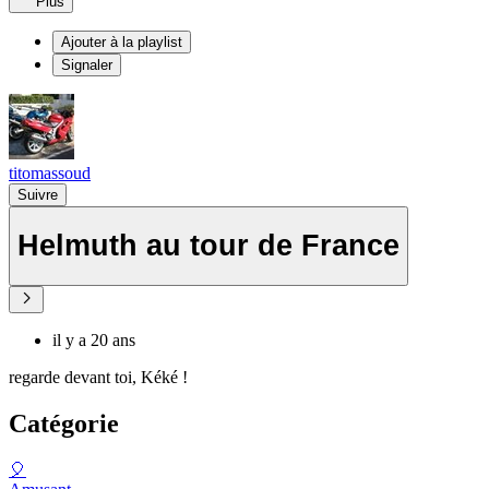
Plus
Ajouter à la playlist
Signaler
titomassoud
Suivre
Helmuth au tour de France
il y a 20 ans
regarde devant toi, Kéké !
Catégorie
🎈