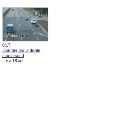
0:17
Doubler par la droite
titomassoud
il y a 18 ans