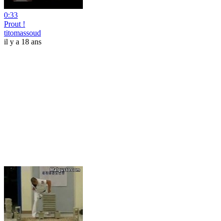
0:33
Prout !
titomassoud
il y a 18 ans