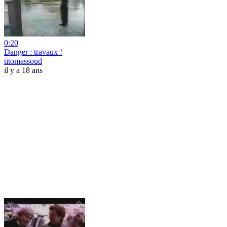
0:20
Danger : travaux !
titomassoud
il y a 18 ans