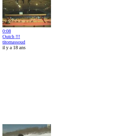
0:08
Outch !!!
titomassoud
il y a 18 ans