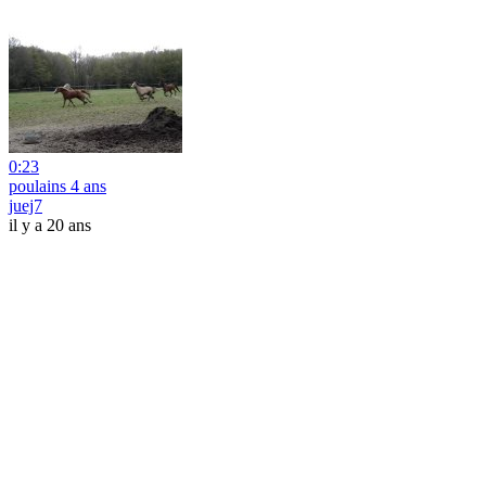
0:23
poulains 4 ans
juej7
il y a 20 ans