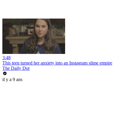
3:48
This teen turned her anxiety into an Instagram slime empire
The Daily Dot
il y a 9 ans