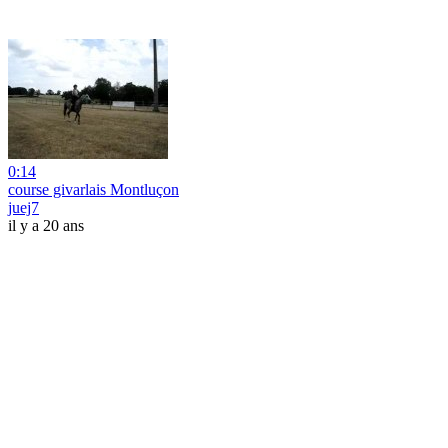
0:14
course givarlais Montluçon
juej7
il y a 20 ans