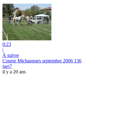
0:23
|
À suivre
Course Michaugues septembre 2006 136
juej7
il y a 20 ans