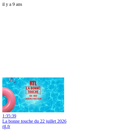
il y a 9 ans
1:35:39
La bonne touche du 22 juillet 2026
rtl.fr