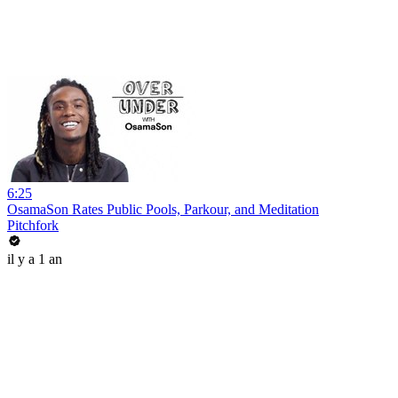
6:25
OsamaSon Rates Public Pools, Parkour, and Meditation
Pitchfork
il y a 1 an