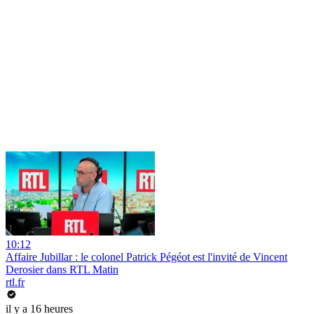
10:12
Affaire Jubillar : le colonel Patrick Pégéot est l'invité de Vincent
Derosier dans RTL Matin
rtl.fr
il y a 16 heures