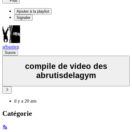
Plus
Ajouter à la playlist
Signaler
sébastien
Suivre
compile de video des
abrutisdelagym
il y a 20 ans
Catégorie
🗞