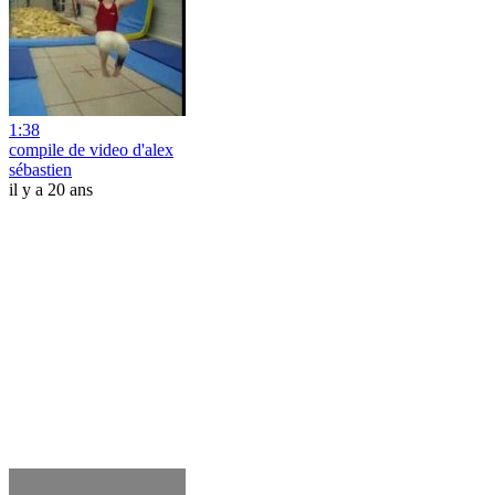
1:38
compile de video d'alex
sébastien
il y a 20 ans