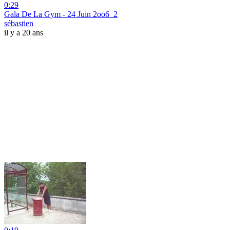
0:29
Gala De La Gym - 24 Juin 2oo6_2
sébastien
il y a 20 ans