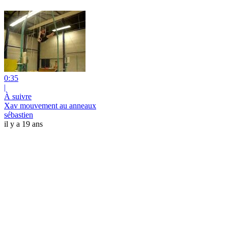
0:35
|
À suivre
Xav mouvement au anneaux
sébastien
il y a 19 ans