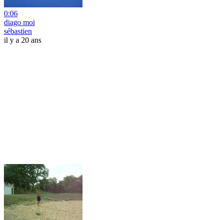
0:06
diago moi
sébastien
il y a 20 ans