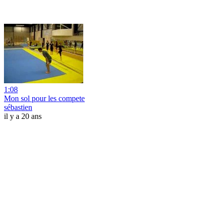
1:08
Mon sol pour les compete
sébastien
il y a 20 ans