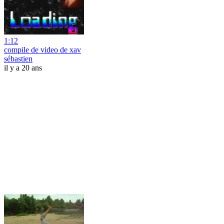
1:12
compile de video de xav
sébastien
il y a 20 ans