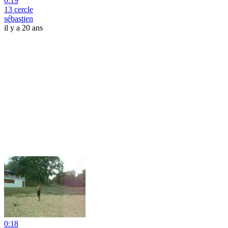
0:19
13 cercle
sébastien
il y a 20 ans
0:18