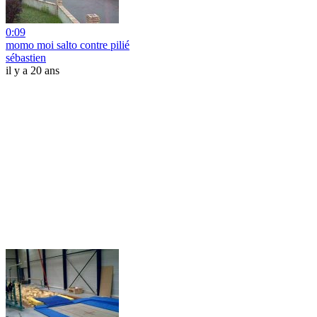
0:09
momo moi salto contre pilié
sébastien
il y a 20 ans