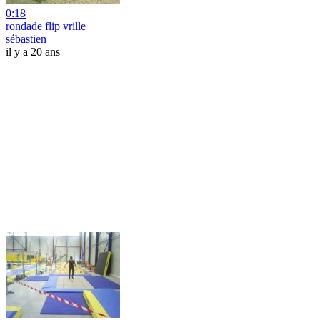
0:18
rondade flip vrille
sébastien
il y a 20 ans