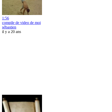
1:56
compile de video de moi
sébastien
il y a 20 ans