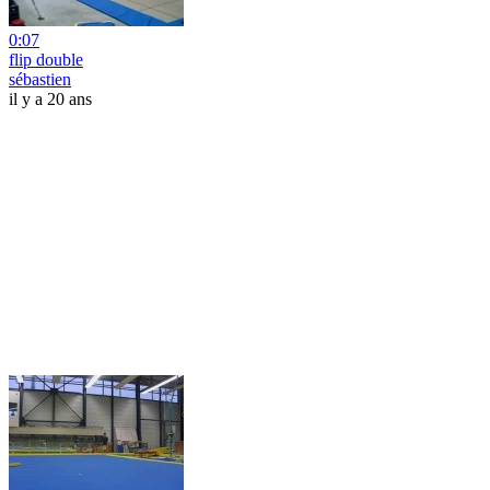
0:07
flip double
sébastien
il y a 20 ans