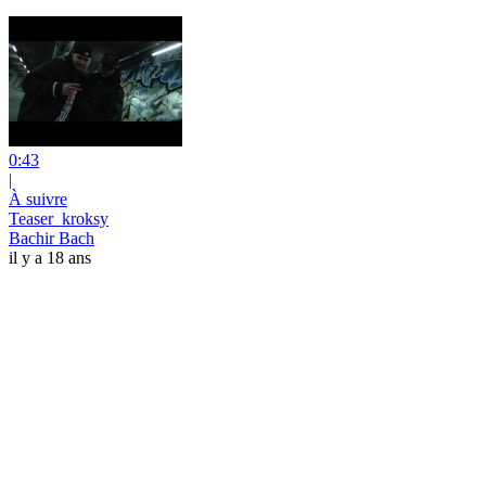
0:43
|
À suivre
Teaser_kroksy
Bachir Bach
il y a 18 ans