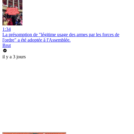
1:34
La présomption de "légitime usage des armes par les forces de
l'ordre" a été adoptée à l'Assemblée.
Brut
il y a 3 jours