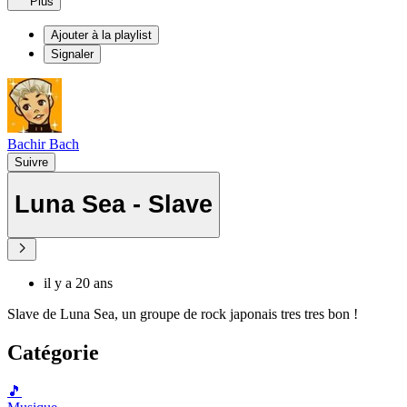
Plus
Ajouter à la playlist
Signaler
Bachir Bach
Suivre
Luna Sea - Slave
il y a 20 ans
Slave de Luna Sea, un groupe de rock japonais tres tres bon !
Catégorie
🎵