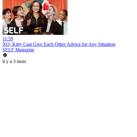
11:59
XO, Kitty Cast Give Each Other Advice for Any Situation
SELF Magazine
il y a 3 mois