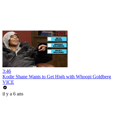
3:46
Kodie Shane Wants to Get High with Whoopi Goldberg
VICE
il y a 6 ans