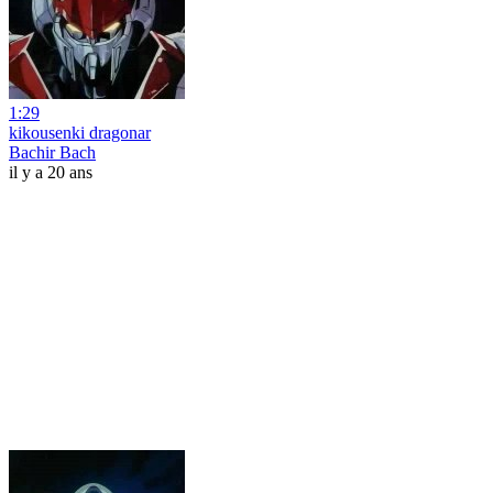
1:29
kikousenki dragonar
Bachir Bach
il y a 20 ans