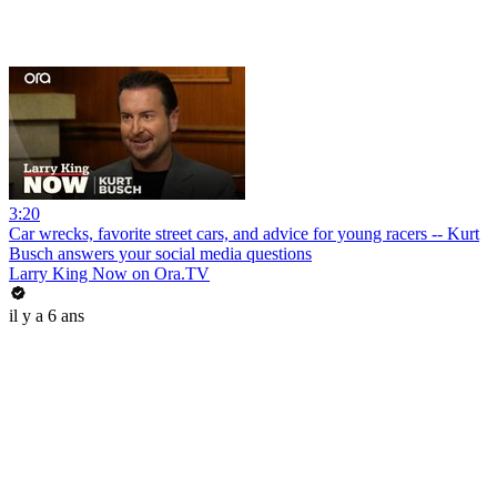
3:20
Car wrecks, favorite street cars, and advice for young racers -- Kurt
Busch answers your social media questions
Larry King Now on Ora.TV
il y a 6 ans