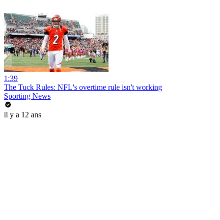
1:39
The Tuck Rules: NFL's overtime rule isn't working
Sporting News
il y a 12 ans