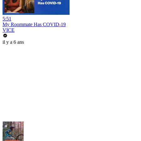
5:51
My Roommate Has COVID-19
VICE
il y a 6 ans