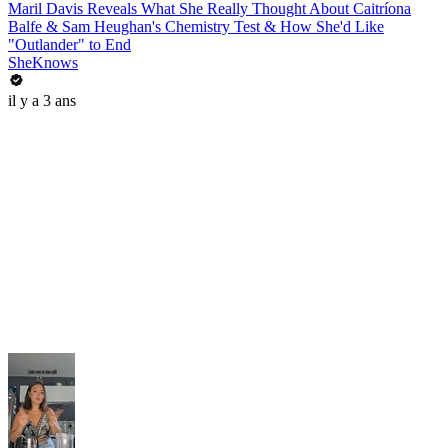
Maril Davis Reveals What She Really Thought About Caitríona
Balfe & Sam Heughan's Chemistry Test & How She'd Like
"Outlander" to End
SheKnows
il y a 3 ans