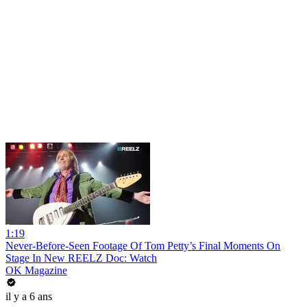
1:19
Never-Before-Seen Footage Of Tom Petty’s Final Moments On
Stage In New REELZ Doc: Watch
OK Magazine
il y a 6 ans