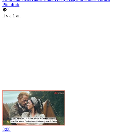
Pitchfork
il y a 1 an
8:08