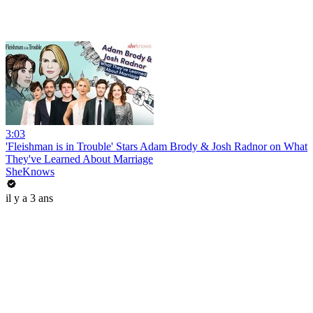
3:03
'Fleishman is in Trouble' Stars Adam Brody & Josh Radnor on What
They've Learned About Marriage
SheKnows
il y a 3 ans