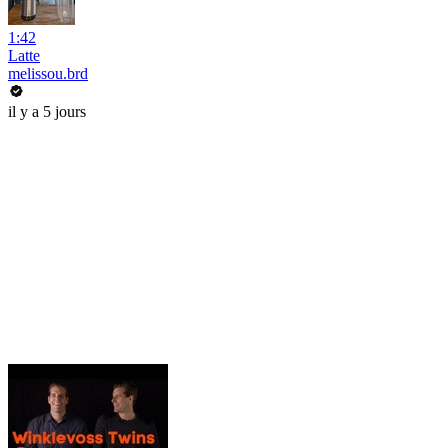
1:42
Latte
melissou.brd
il y a 5 jours