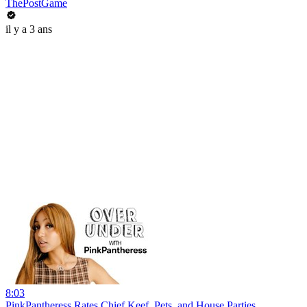
ThePostGame
il y a 3 ans
8:03
PinkPantheress Rates Chief Keef, Pets, and House Parties