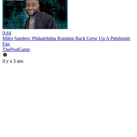
0:44
Miles Sanders: Philadelphia Running Back Grew Up A Pittsburgh
Fan
ThePostGame
il y a 3 ans