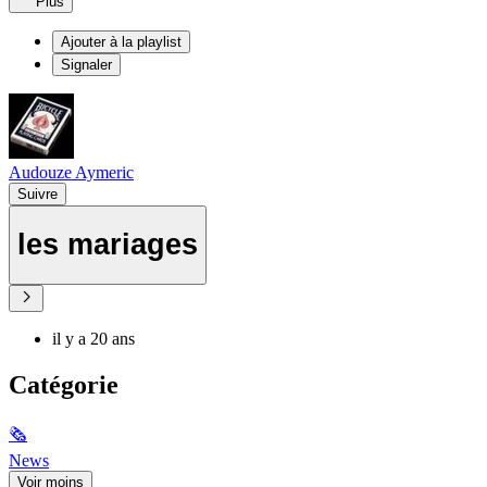
Plus
Ajouter à la playlist
Signaler
Audouze Aymeric
Suivre
les mariages
il y a 20 ans
Catégorie
🗞
News
Voir moins