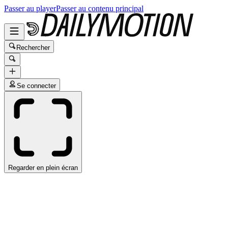
Passer au player
Passer au contenu principal
Rechercher
Se connecter
Regarder en plein écran