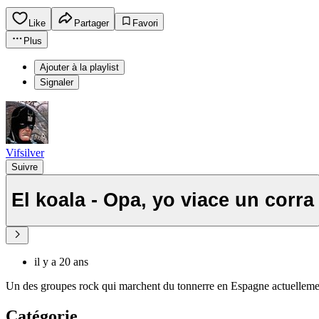
Like
Partager
Favori
Plus
Ajouter à la playlist
Signaler
Vifsilver
Suivre
El koala - Opa, yo viace un corra
il y a 20 ans
Un des groupes rock qui marchent du tonnerre en Espagne actuelleme
Catégorie