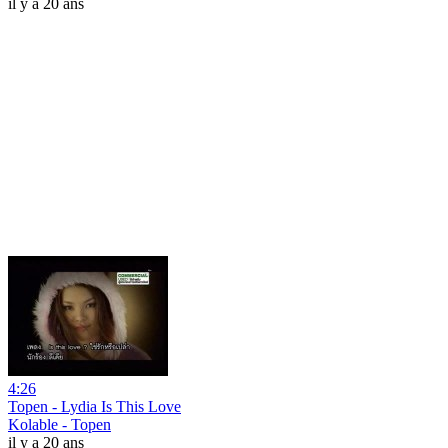
il y a 20 ans
4:26
Topen - Lydia Is This Love
Kolable - Topen
il y a 20 ans