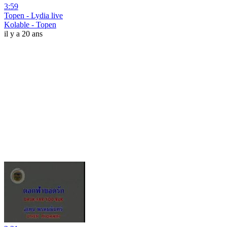
3:59
Topen - Lydia live
Kolable - Topen
il y a 20 ans