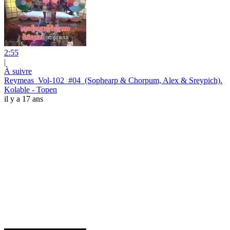
2:55
|
À suivre
Reymeas_Vol-102_#04_(Sophearp & Chorpum, Alex & Sreypich).
Kolable - Topen
il y a 17 ans