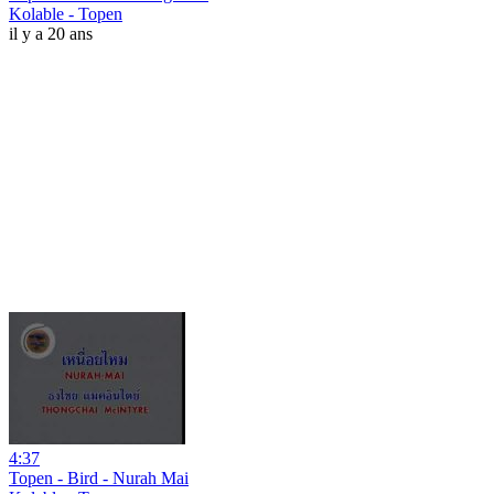
Kolable - Topen
il y a 20 ans
4:37
Topen - Bird - Nurah Mai