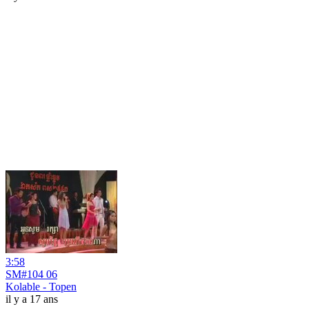
3:58
SM#104 06
Kolable - Topen
il y a 17 ans