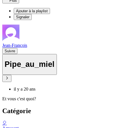
Plus
Ajouter à la playlist
Signaler
Jean-François
Suivre
Pipe_au_miel
il y a 20 ans
Et vous c'est quoi?
Catégorie
🎈