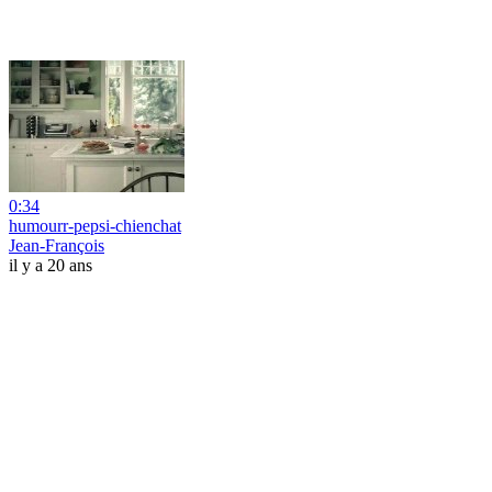
0:34
humourr-pepsi-chienchat
Jean-François
il y a 20 ans