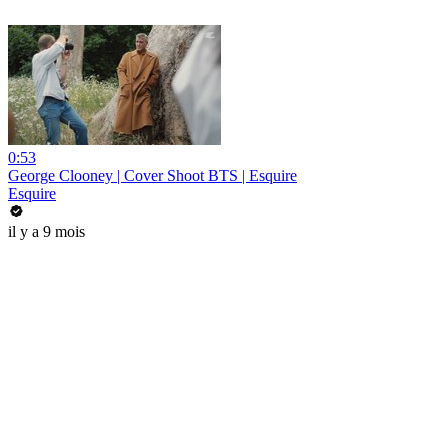
0:53
George Clooney | Cover Shoot BTS | Esquire
Esquire
il y a 9 mois