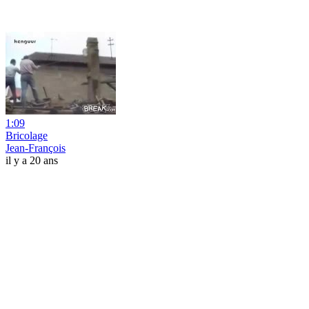
1:09
Bricolage
Jean-François
il y a 20 ans