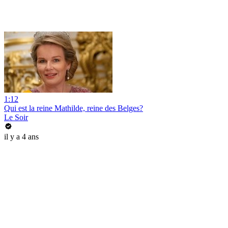
1:12
Qui est la reine Mathilde, reine des Belges?
Le Soir
il y a 4 ans