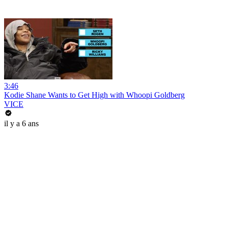
3:46
Kodie Shane Wants to Get High with Whoopi Goldberg
VICE
il y a 6 ans