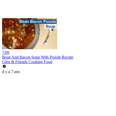
7:09
Bean And Bacon Soup With Pozole Recipe
Glen & Friends Cooking Food
il y a 7 ans