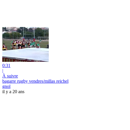
0:31
|
À suivre
bagarre rugby vendres/millas reichel
gnol
il y a 20 ans