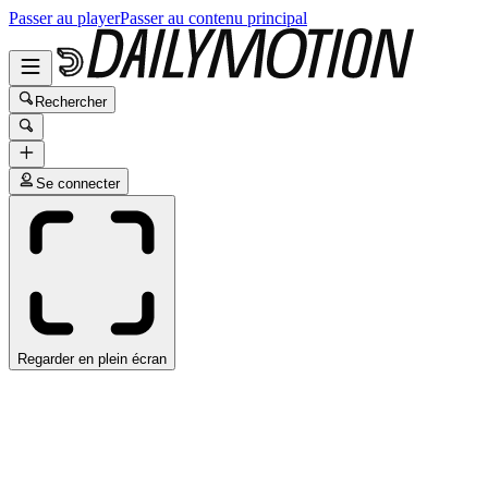
Passer au player
Passer au contenu principal
Rechercher
Se connecter
Regarder en plein écran