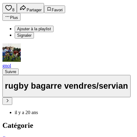
8
Partager
Favori
Plus
Ajouter à la playlist
Signaler
gnol
Suivre
rugby bagarre vendres/servian
il y a 20 ans
Catégorie