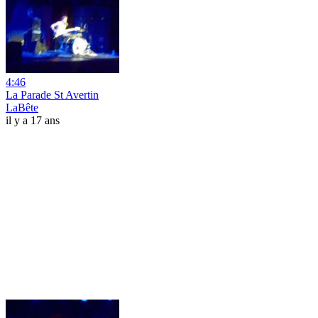
4:46
La Parade St Avertin
LaBête
il y a 17 ans