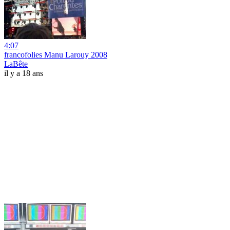
4:07
francofolies Manu Larouy 2008
LaBête
il y a 18 ans