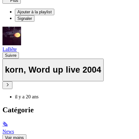
Plus
Ajouter à la playlist
Signaler
LaBête
Suivre
korn, Word up live 2004
il y a 20 ans
Catégorie
🗞
News
Voir moins