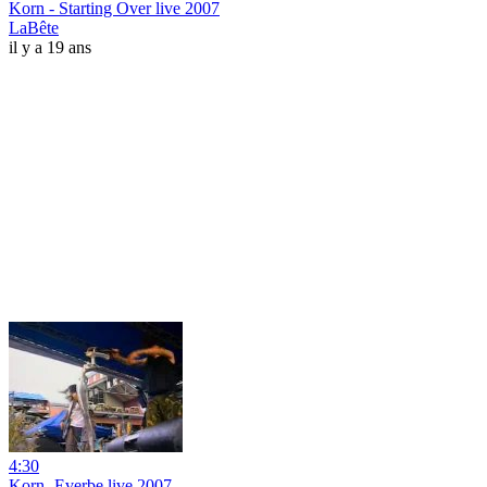
Korn - Starting Over live 2007
LaBête
il y a 19 ans
4:30
Korn- Everbe live 2007