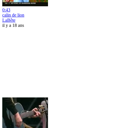
0:43
calin de lion
LaBête
il y a 18 ans