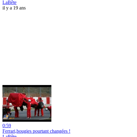
LaBête
il y a 19 ans
0:59
Ferrari,bougies pourtant changées !
LaBête