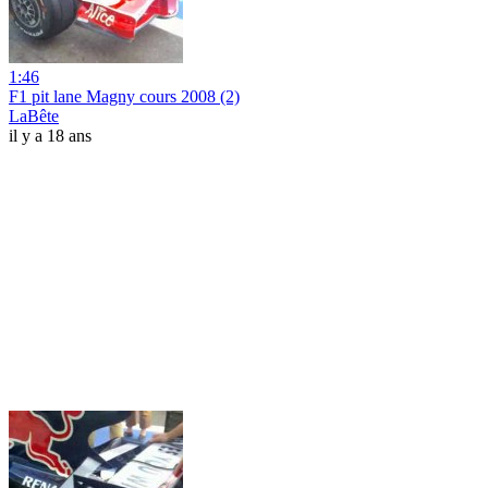
1:46
F1 pit lane Magny cours 2008 (2)
LaBête
il y a 18 ans