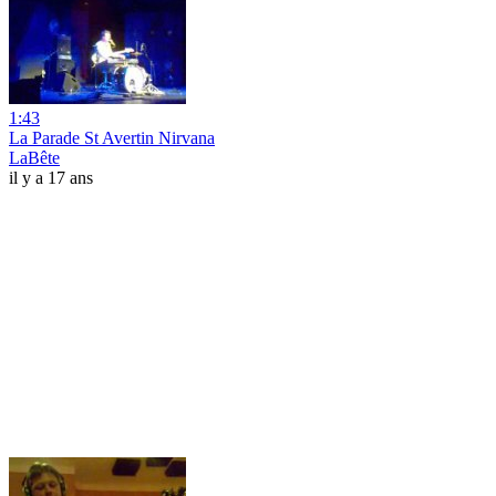
1:43
La Parade St Avertin Nirvana
LaBête
il y a 17 ans