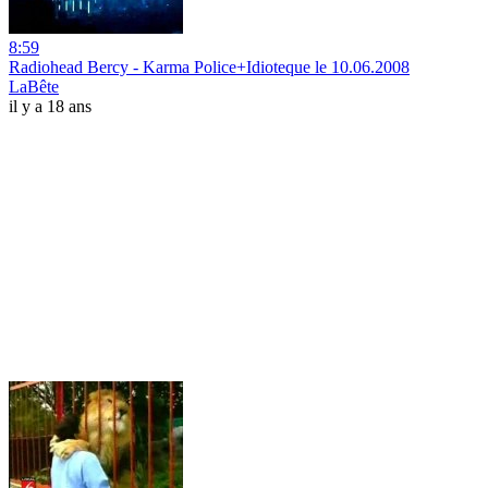
8:59
Radiohead Bercy - Karma Police+Idioteque le 10.06.2008
LaBête
il y a 18 ans