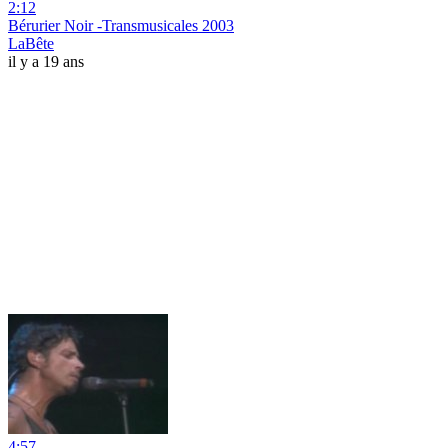
2:12
Bérurier Noir -Transmusicales 2003
LaBête
il y a 19 ans
4:57