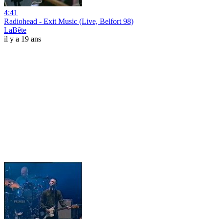
4:41
Radiohead - Exit Music (Live, Belfort 98)
LaBête
il y a 19 ans