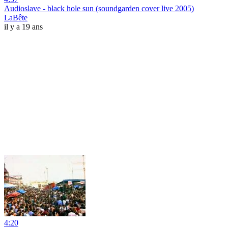
Audioslave - black hole sun (soundgarden cover live 2005)
LaBête
il y a 19 ans
4:20