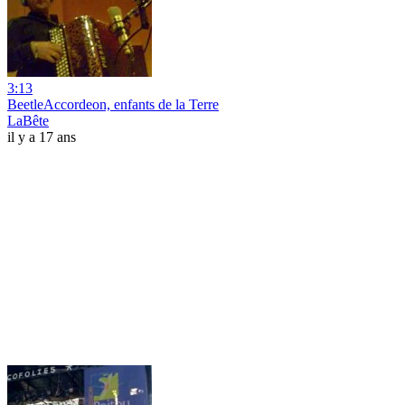
3:13
BeetleAccordeon, enfants de la Terre
LaBête
il y a 17 ans