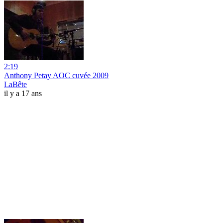
2:19
Anthony Petay AOC cuvée 2009
LaBête
il y a 17 ans