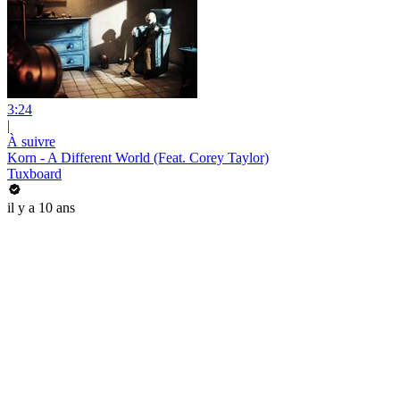
3:24
|
À suivre
Korn - A Different World (Feat. Corey Taylor)
Tuxboard
il y a 10 ans