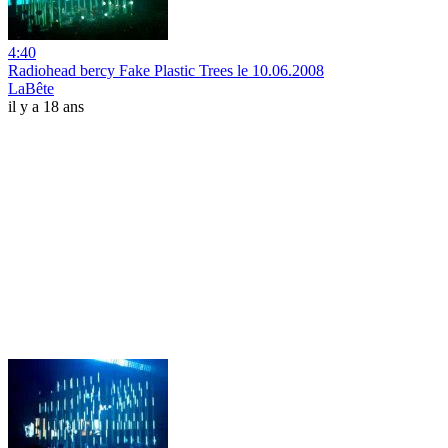
4:40
Radiohead bercy Fake Plastic Trees le 10.06.2008
LaBête
il y a 18 ans