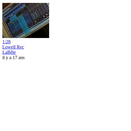
1:28
Lowell Rec
LaBête
il y a 17 ans