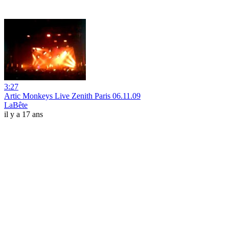
3:27
Artic Monkeys Live Zenith Paris 06.11.09
LaBête
il y a 17 ans