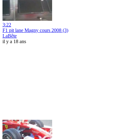
3:22
F1 pit lane Magny cours 2008 (3)
LaBête
il y a 18 ans