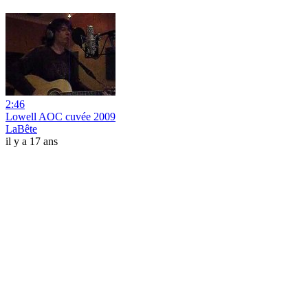
2:46
Lowell AOC cuvée 2009
LaBête
il y a 17 ans