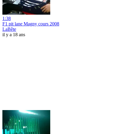
1:38
F1 pit lane Magny cours 2008
LaBête
il y a 18 ans