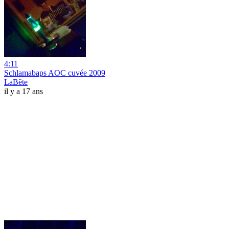
4:11
Schlamabaps AOC cuvée 2009
LaBête
il y a 17 ans