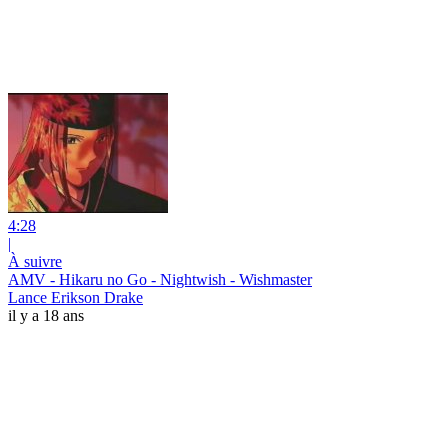
4:28
|
À suivre
AMV - Hikaru no Go - Nightwish - Wishmaster
Lance Erikson Drake
il y a 18 ans