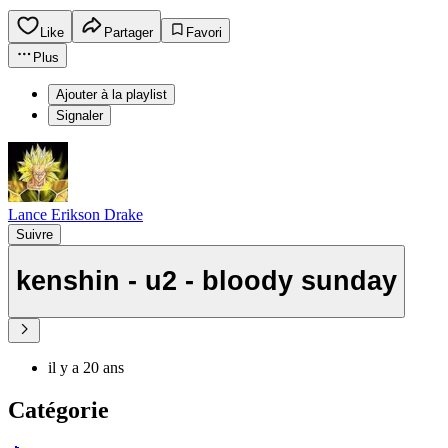
Like
Partager
Favori
Plus
Ajouter à la playlist
Signaler
Lance Erikson Drake
Suivre
kenshin - u2 - bloody sunday
il y a 20 ans
Catégorie