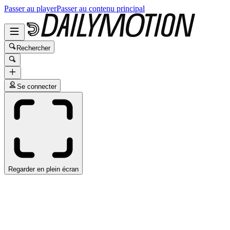
Passer au player
Passer au contenu principal
Rechercher
Se connecter
Regarder en plein écran