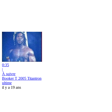
0:35
|
À suivre
Booker T 2005 Titantron
ultime
il y a 19 ans