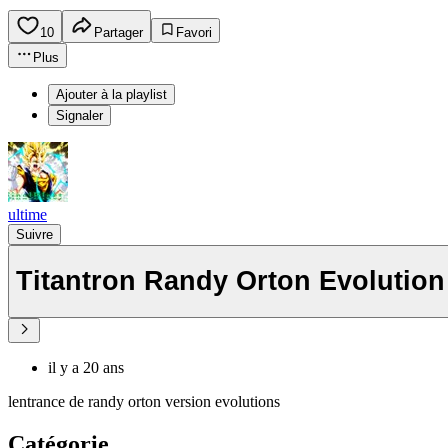
10
Partager
Favori
Plus
Ajouter à la playlist
Signaler
ultime
Suivre
Titantron Randy Orton Evolution
il y a 20 ans
lentrance de randy orton version evolutions
Catégorie