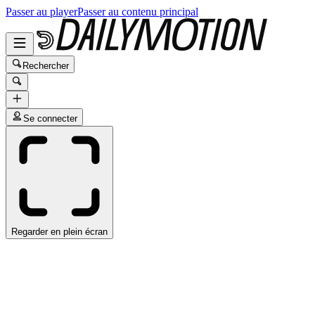
Passer au player
Passer au contenu principal
Rechercher
Se connecter
Regarder en plein écran