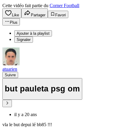
Cette vidéo fait partie du
Corner Football
Like
Partager
Favori
Plus
Ajouter à la playlist
Signaler
atuarien
Suivre
but pauleta psg om
il y a 20 ans
vla le but depui lé bb85 !!!