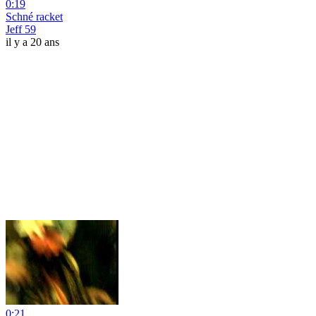
0:19
Schné racket
Jeff 59
il y a 20 ans
0:21