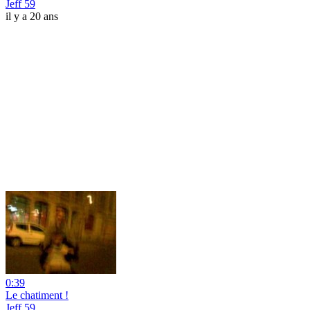
Jeff 59
il y a 20 ans
0:39
Le chatiment !
Jeff 59