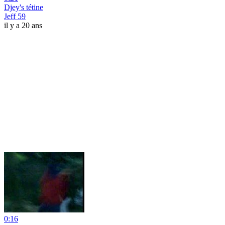
Djey's tétine
Jeff 59
il y a 20 ans
0:16