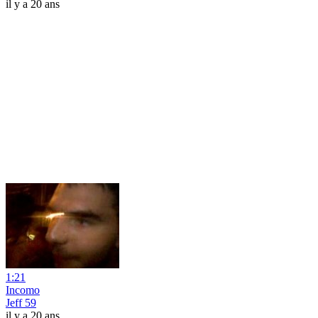
il y a 20 ans
1:21
Incomo
Jeff 59
il y a 20 ans