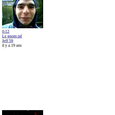
0:12
Le gnom pd
Jeff 59
il y a 19 ans