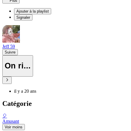
Plus
Ajouter à la playlist
Signaler
Jeff 59
Suivre
On ri...
il y a 20 ans
Catégorie
🎈
Amusant
Voir moins