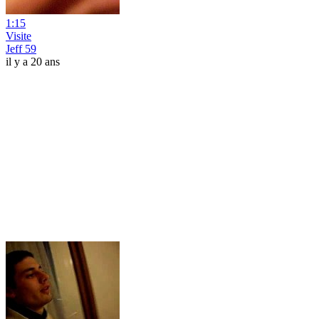
1:15
Visite
Jeff 59
il y a 20 ans