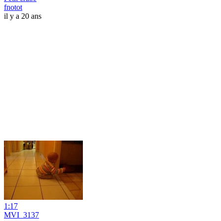
fnotot
il y a 20 ans
1:17
MVI_3137