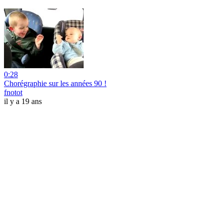
0:28
Chorégraphie sur les années 90 !
fnotot
il y a 19 ans