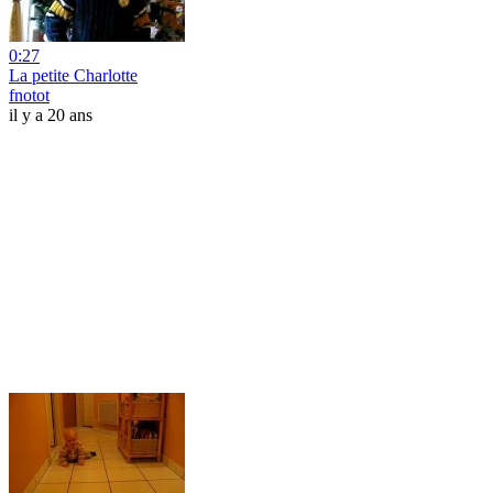
0:27
La petite Charlotte
fnotot
il y a 20 ans