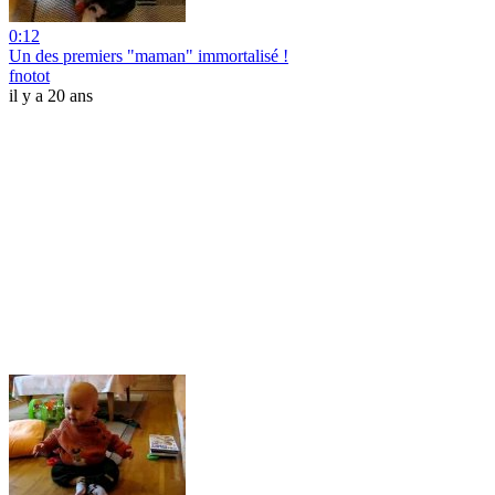
0:12
Un des premiers "maman" immortalisé !
fnotot
il y a 20 ans