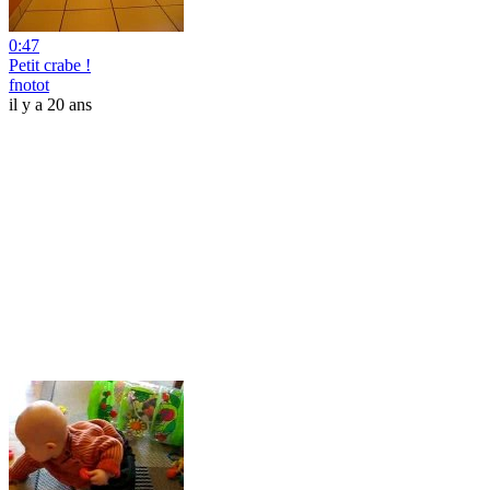
0:47
Petit crabe !
fnotot
il y a 20 ans