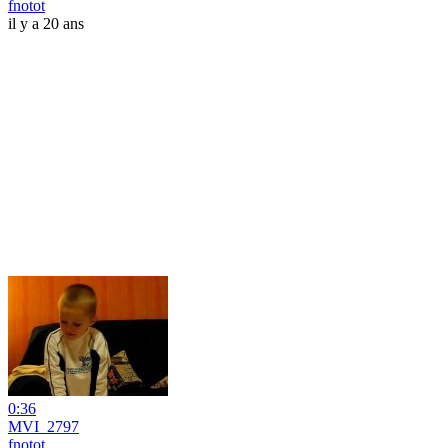
fnotot
il y a 20 ans
0:36
MVI_2797
fnotot