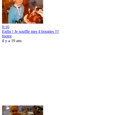
0:16
Enfin ! Je souffle mes 4 bougies !!!
fnotot
il y a 19 ans