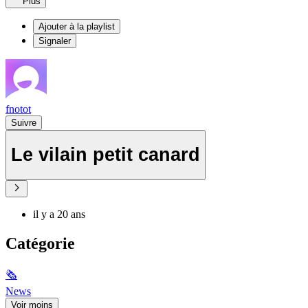
Plus
Ajouter à la playlist
Signaler
fnotot
Suivre
Le vilain petit canard
il y a 20 ans
Catégorie
🗞
News
Voir moins