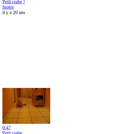
Petit crabe !
fnotot
il y a 20 ans
0:47
Petit crabe