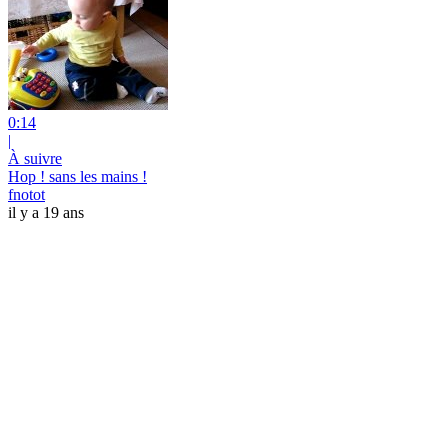
0:14
|
À suivre
Hop ! sans les mains !
fnotot
il y a 19 ans