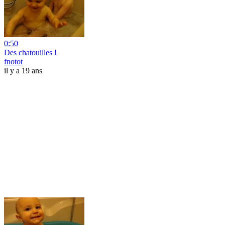
0:50
Des chatouilles !
fnotot
il y a 19 ans