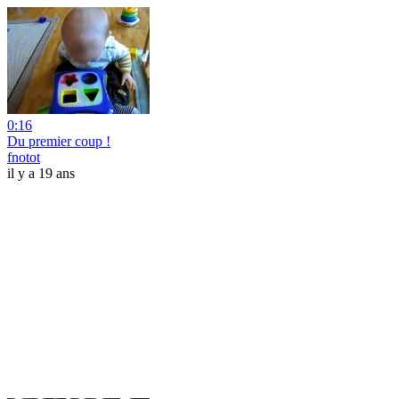
0:16
Du premier coup !
fnotot
il y a 19 ans