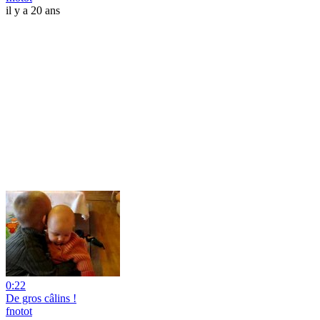
il y a 20 ans
0:22
De gros câlins !
fnotot