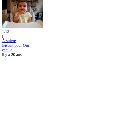
1:12
|
À suivre
Biscuit pour Qui
cécilia
il y a 20 ans