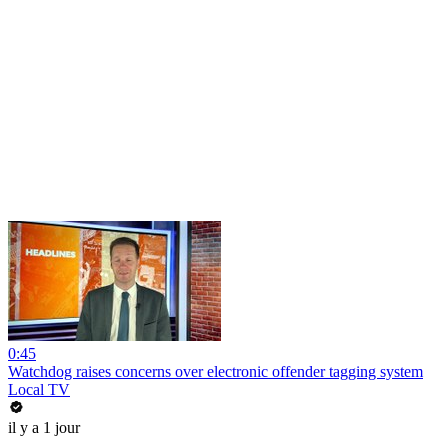
0:45
Watchdog raises concerns over electronic offender tagging system
Local TV
il y a 1 jour