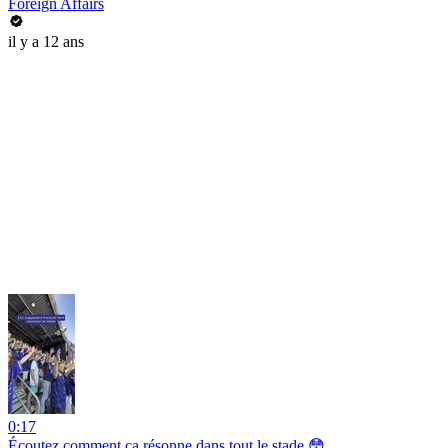
Foreign Affairs
il y a 12 ans
0:17
Écoutez comment ça résonne dans tout le stade 😳