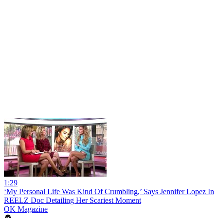
1:29
‘My Personal Life Was Kind Of Crumbling,’ Says Jennifer Lopez In
REELZ Doc Detailing Her Scariest Moment
OK Magazine