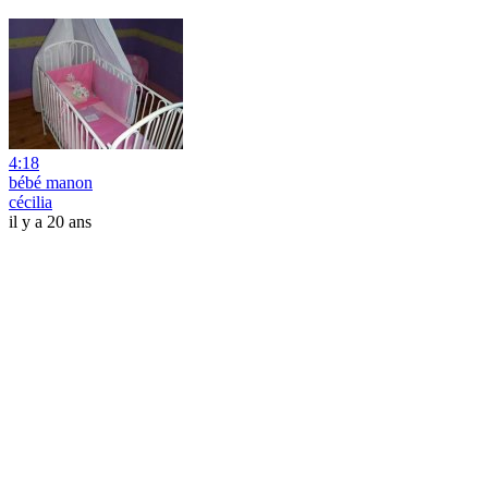
4:18
bébé manon
cécilia
il y a 20 ans