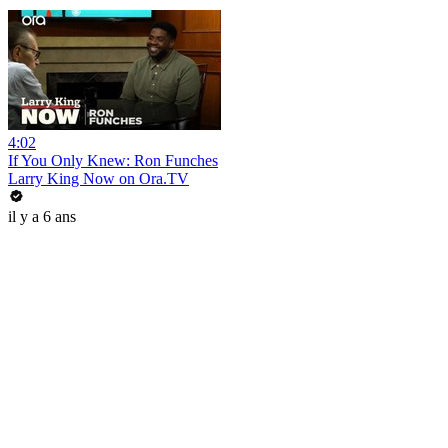
4:02
If You Only Knew: Ron Funches
Larry King Now on Ora.TV
il y a 6 ans