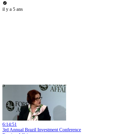
il y a 5 ans
6:14:51
3rd Annual Brazil Investment Conference