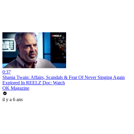
0:37
Shania Twain: Affairs, Scandals & Fear Of Never Singing Again
Explored In REELZ Doc: Watch
OK Magazine
il y a 6 ans