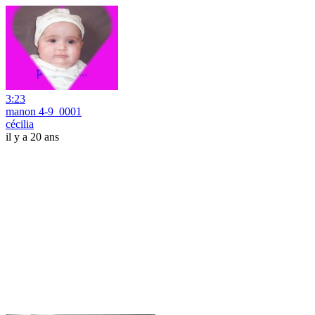
3:23
manon 4-9_0001
cécilia
il y a 20 ans