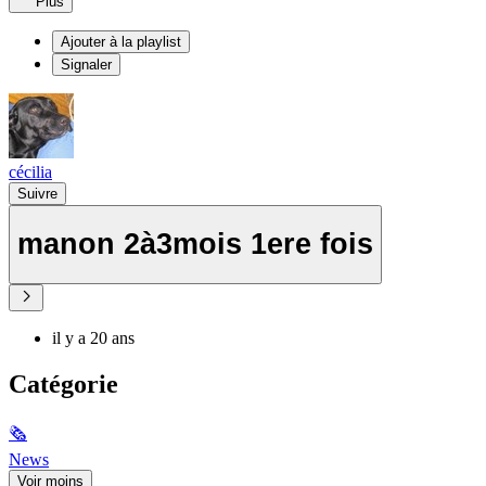
Plus
Ajouter à la playlist
Signaler
cécilia
Suivre
manon 2à3mois 1ere fois
il y a 20 ans
Catégorie
🗞
News
Voir moins