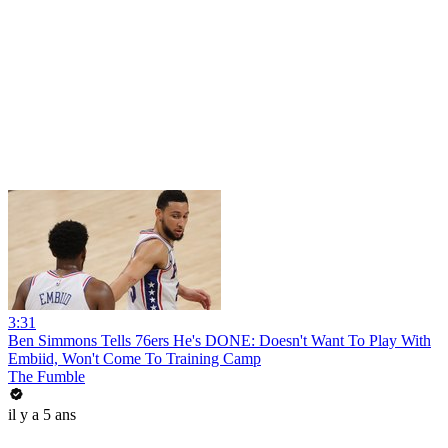
3:31
Ben Simmons Tells 76ers He's DONE: Doesn't Want To Play With
Embiid, Won't Come To Training Camp
The Fumble
il y a 5 ans