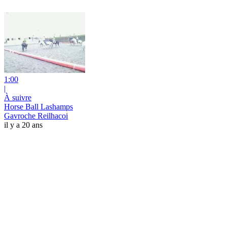
1:00
|
À suivre
Horse Ball Lashamps
Gavroche Reilhacoi
il y a 20 ans