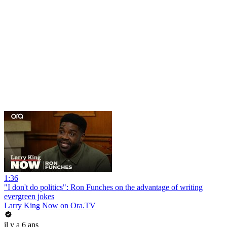
1:36
"I don't do politics": Ron Funches on the advantage of writing
evergreen jokes
Larry King Now on Ora.TV
il y a 6 ans