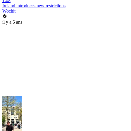
1:08
Ireland introduces new restrictions
Wochit
il y a 5 ans