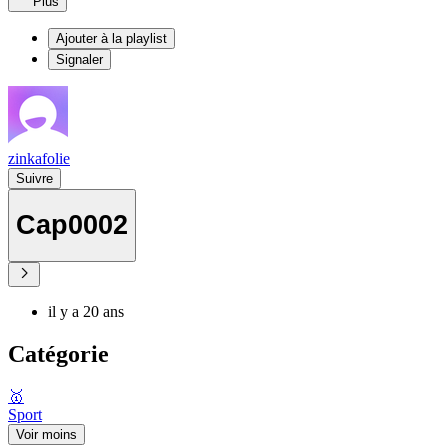
Plus
Ajouter à la playlist
Signaler
zinkafolie
Suivre
Cap0002
il y a 20 ans
Catégorie
🥇
Sport
Voir moins