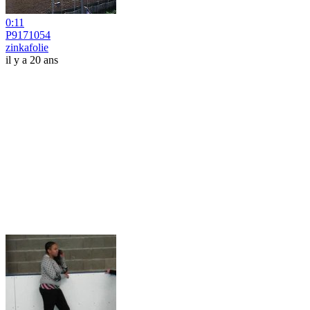
0:11
P9171054
zinkafolie
il y a 20 ans