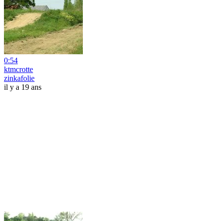
0:54
ktmcrotte
zinkafolie
il y a 19 ans