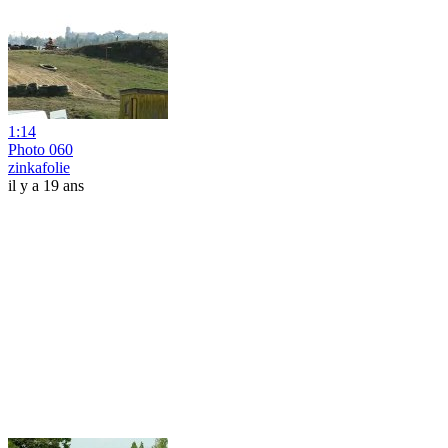
1:14
Photo 060
zinkafolie
il y a 19 ans