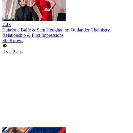
7:43
Caitríona Balfe & Sam Heughan on Outlander Chemistry,
Relationship & First Impressions
SheKnows
il y a 2 ans