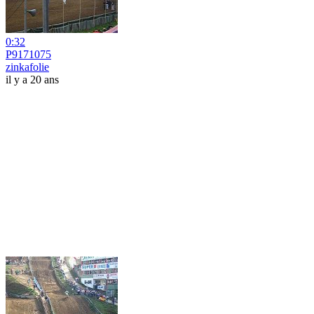
0:32
P9171075
zinkafolie
il y a 20 ans