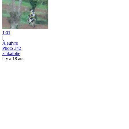
1:01
|
À suivre
Photo 342
zinkafolie
il y a 18 ans