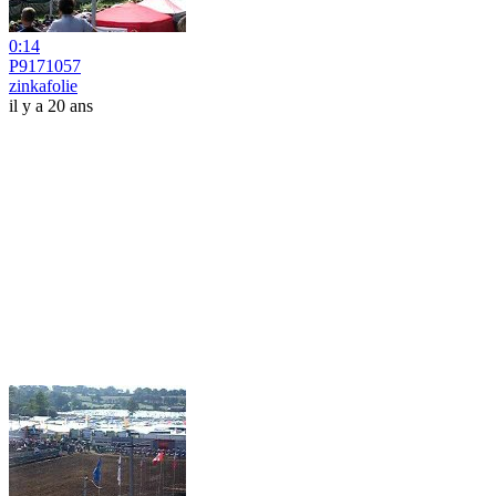
0:14
P9171057
zinkafolie
il y a 20 ans