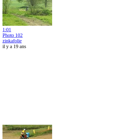
1:01
Photo 102
zinkafolie
il y a 19 ans