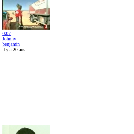
0:07
Johnny
benjamin
il y a 20 ans