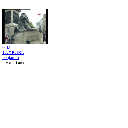
0:32
TAXIGIRL
benjamin
il y a 20 ans