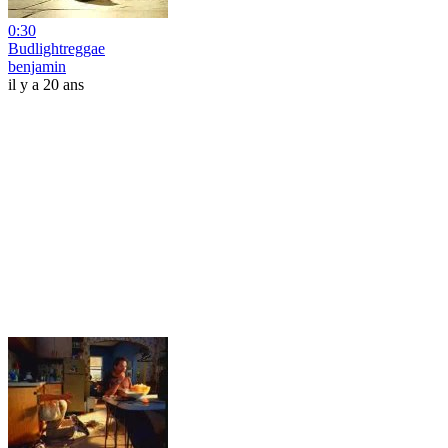
0:30
Budlightreggae
benjamin
il y a 20 ans