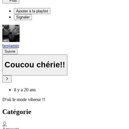
Plus
Ajouter à la playlist
Signaler
benjamin
Suivre
Coucou chérie!!
il y a 20 ans
D'où le mode vibreur !!
Catégorie
🎈