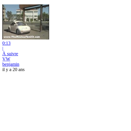
0:13
|
À suivre
VW
benjamin
il y a 20 ans