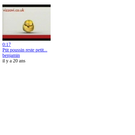
0:17
Ptit poussin reste petit...
benjamin
il y a 20 ans