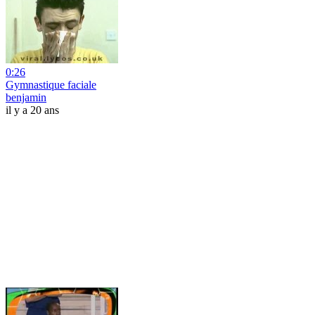
0:26
Gymnastique faciale
benjamin
il y a 20 ans