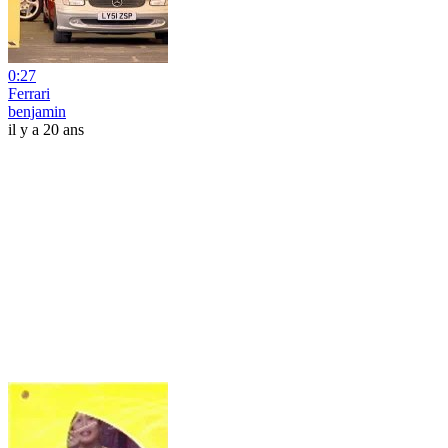
0:27
Ferrari
benjamin
il y a 20 ans