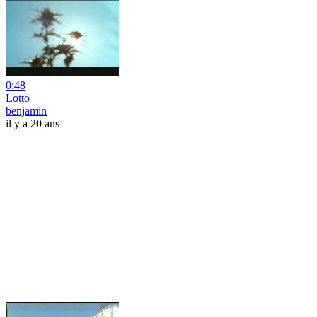
0:48
Lotto
benjamin
il y a 20 ans