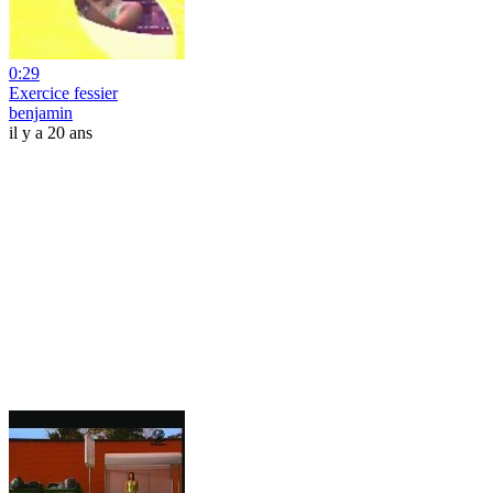
0:29
Exercice fessier
benjamin
il y a 20 ans