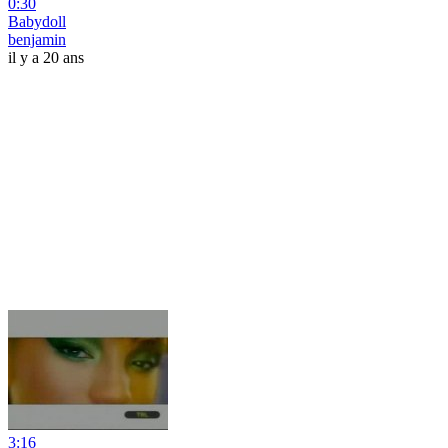
0:30
Babydoll
benjamin
il y a 20 ans
3:16