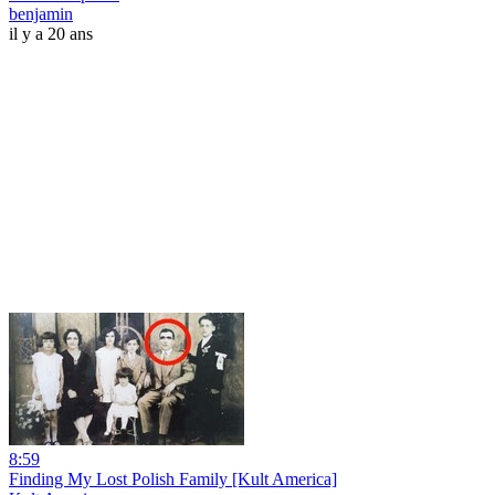
benjamin
il y a 20 ans
8:59
Finding My Lost Polish Family [Kult America]