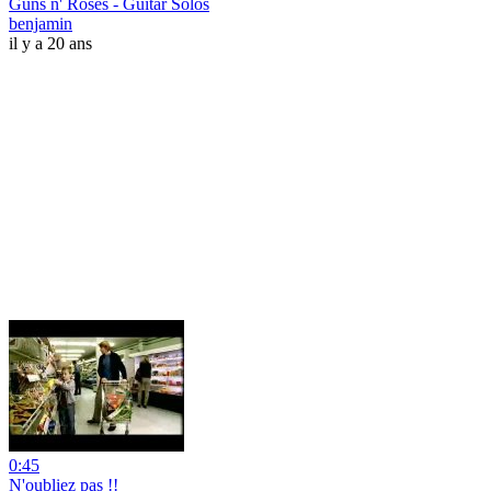
Guns n' Roses - Guitar Solos
benjamin
il y a 20 ans
0:45
N'oubliez pas !!