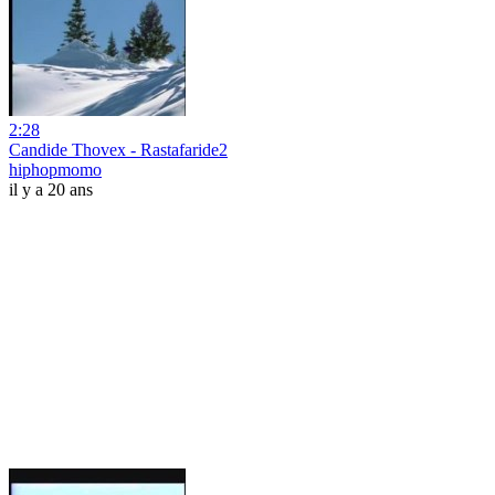
2:28
Candide Thovex - Rastafaride2
hiphopmomo
il y a 20 ans