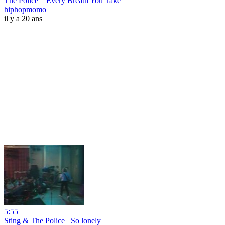
The Police _ Every Breath You Take
hiphopmomo
il y a 20 ans
5:55
Sting & The Police _So lonely