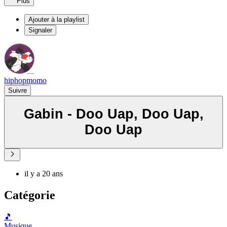
Plus
Ajouter à la playlist
Signaler
hiphopmomo
Suivre
Gabin - Doo Uap, Doo Uap,
Doo Uap
il y a 20 ans
Catégorie
🎵
Musique