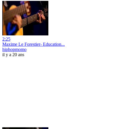
2:25
Maxime Le Forestier- Education...
hiphopmomo
il y a 20 ans