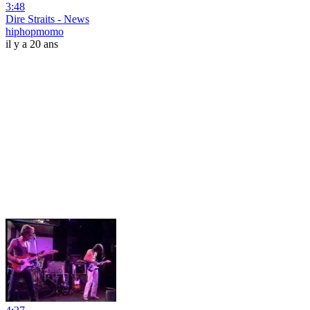
3:48
Dire Straits - News
hiphopmomo
il y a 20 ans