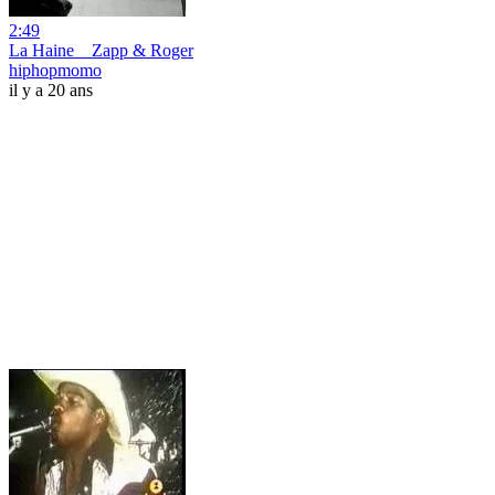
2:49
La Haine _ Zapp & Roger
hiphopmomo
il y a 20 ans