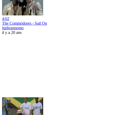
4:02
The Commodores - Sail On
hiphopmomo
il y a 20 ans