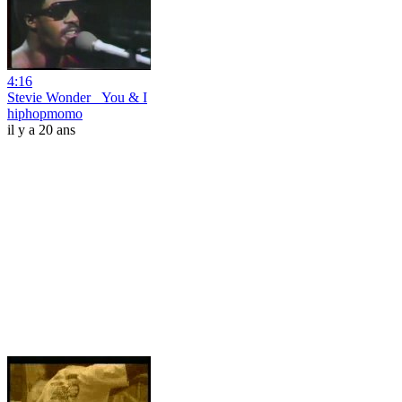
4:16
Stevie Wonder _You & I
hiphopmomo
il y a 20 ans