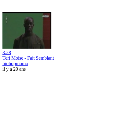
3:28
Teri Moise - Fait Semblant
hiphopmomo
il y a 20 ans