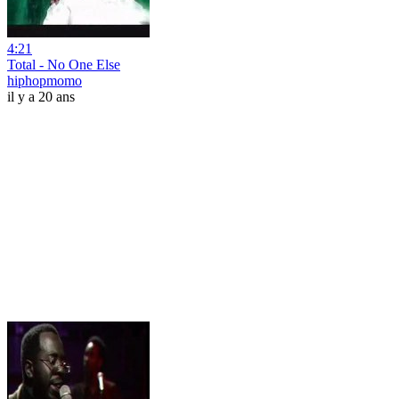
4:21
Total - No One Else
hiphopmomo
il y a 20 ans