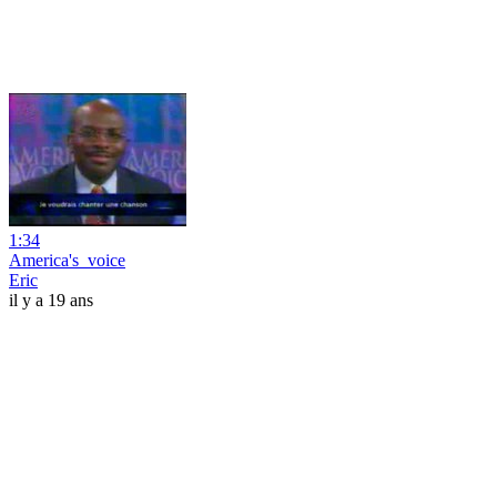
1:34
America's_voice
Eric
il y a 19 ans