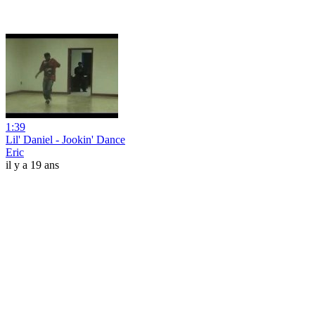
1:39
Lil' Daniel - Jookin' Dance
Eric
il y a 19 ans