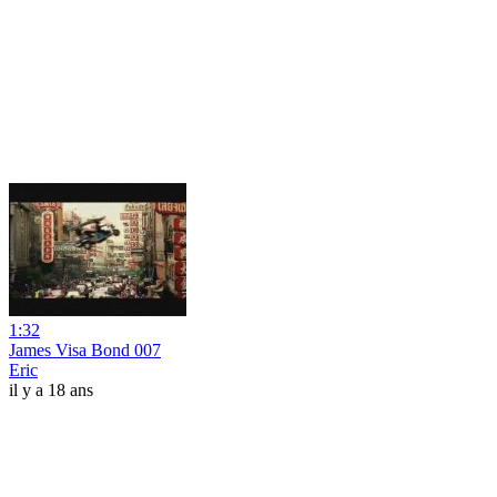
1:32
James Visa Bond 007
Eric
il y a 18 ans