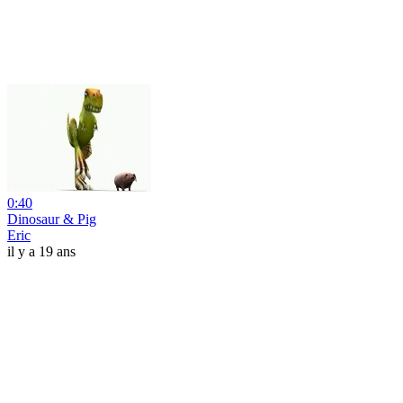
0:40
Dinosaur & Pig
Eric
il y a 19 ans