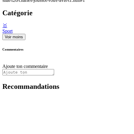
silat-f20/charles-joussot-votre-avis-t1.htm#1
Catégorie
🥇
Sport
Voir moins
Commentaires
Ajoute ton commentaire
Recommandations