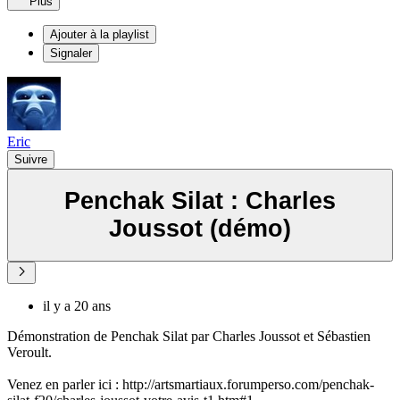
Plus
Ajouter à la playlist
Signaler
Eric
Suivre
Penchak Silat : Charles
Joussot (démo)
il y a 20 ans
Démonstration de Penchak Silat par Charles Joussot et Sébastien
Veroult.
Venez en parler ici : http://artsmartiaux.forumperso.com/penchak-