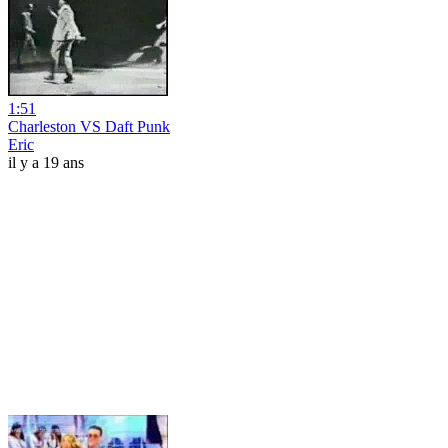
1:51
Charleston VS Daft Punk
Eric
il y a 19 ans