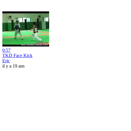
0:57
TKD Face Kick
Eric
il y a 19 ans