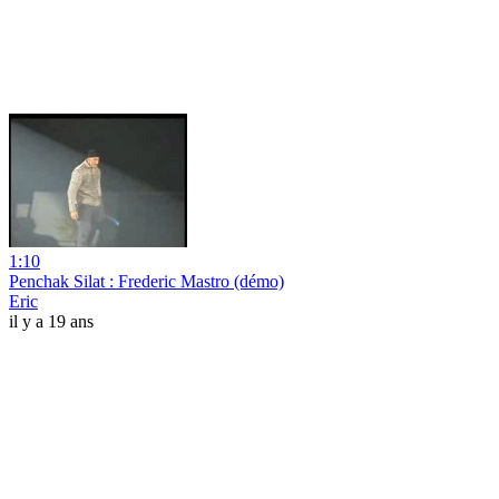
1:10
Penchak Silat : Frederic Mastro (démo)
Eric
il y a 19 ans