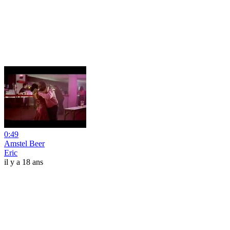
0:49
Amstel Beer
Eric
il y a 18 ans