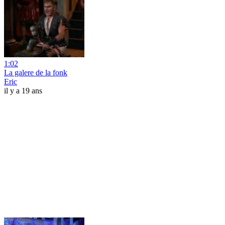
1:02
La galere de la fonk
Eric
il y a 19 ans