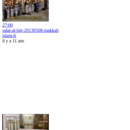
27:00
salat-al-fajr-20130508-makkah
islam-fr
il y a 11 ans