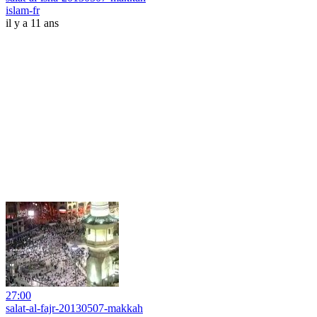
islam-fr
il y a 11 ans
27:00
salat-al-fajr-20130507-makkah