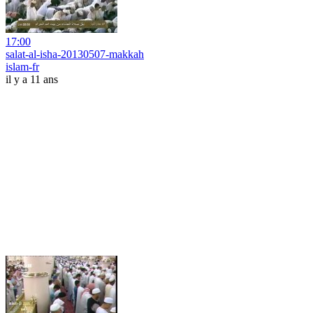
17:00
salat-al-isha-20130507-makkah
islam-fr
il y a 11 ans