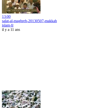
13:00
salat-al-maghreb-20130507-makkah
islam-fr
il y a 11 ans