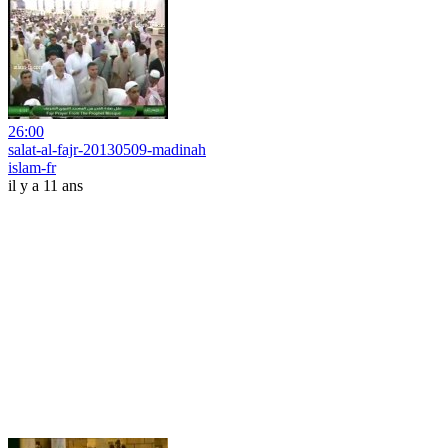
26:00
salat-al-fajr-20130509-madinah
islam-fr
il y a 11 ans