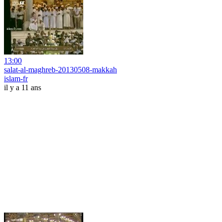
13:00
salat-al-maghreb-20130508-makkah
islam-fr
il y a 11 ans