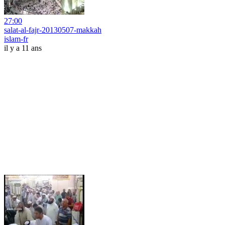
27:00
salat-al-fajr-20130507-makkah
islam-fr
il y a 11 ans