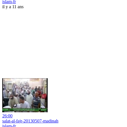
islam-fr
il y a 11 ans
26:00
salat-al-fajr-20130507-madinah
islam-fr