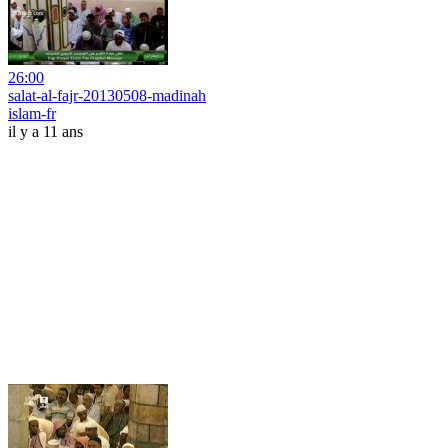
26:00
salat-al-fajr-20130508-madinah
islam-fr
il y a 11 ans