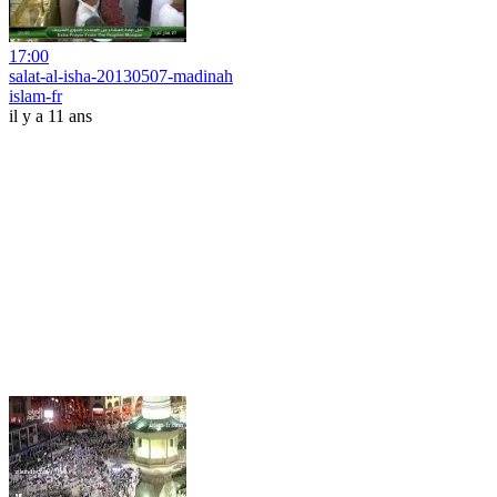
17:00
salat-al-isha-20130507-madinah
islam-fr
il y a 11 ans