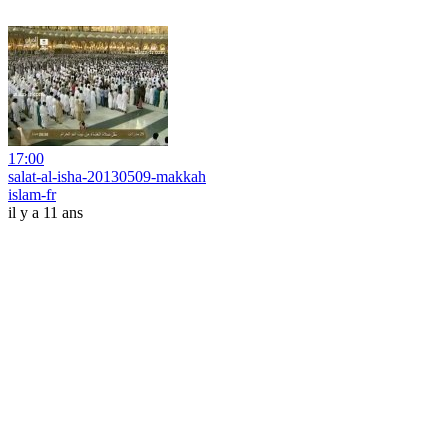
17:00
salat-al-isha-20130509-makkah
islam-fr
il y a 11 ans