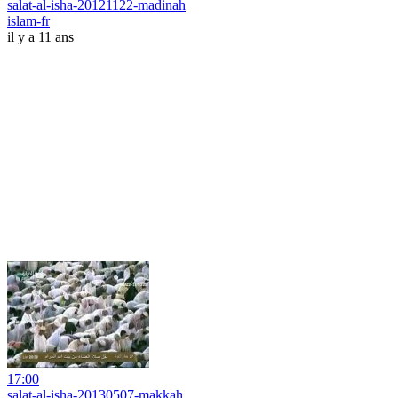
salat-al-isha-20121122-madinah
islam-fr
il y a 11 ans
17:00
salat-al-isha-20130507-makkah