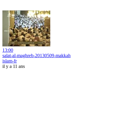
13:00
salat-al-maghreb-20130509-makkah
islam-fr
il y a 11 ans