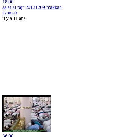
18:00
salat-al-fajr-20121209-makkah
islam-fr
il y a 11 ans
36:00