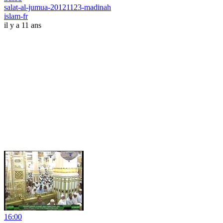
salat-al-jumua-20121123-madinah
islam-fr
il y a 11 ans
16:00