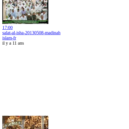
17:00
salat-al-isha-20130508-madinah
islam-fr
il y a 11 ans