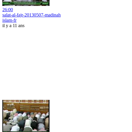
26:00
salat-al-fajr-20130507-madinah
islam-fr
il y a 11 ans