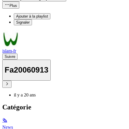
Plus
Ajouter à la playlist
Signaler
islam-fr
Suivre
Fa20060913
il y a 20 ans
Catégorie
🗞
News