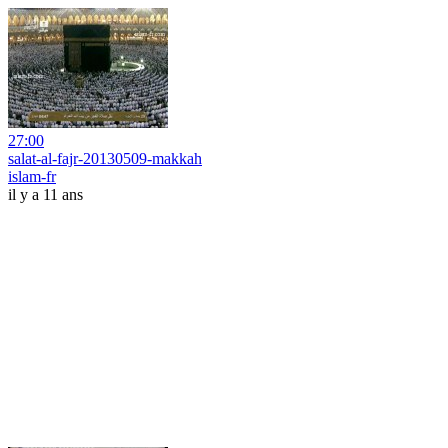
27:00
salat-al-fajr-20130509-makkah
islam-fr
il y a 11 ans