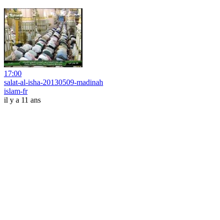
17:00
salat-al-isha-20130509-madinah
islam-fr
il y a 11 ans