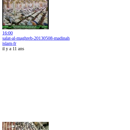
16:00
salat-al-maghreb-20130508-madinah
islam-fr
il y a 11 ans