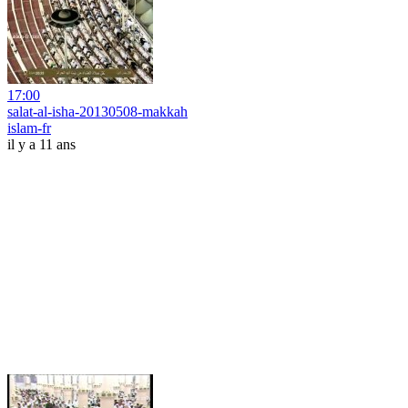
17:00
salat-al-isha-20130508-makkah
islam-fr
il y a 11 ans