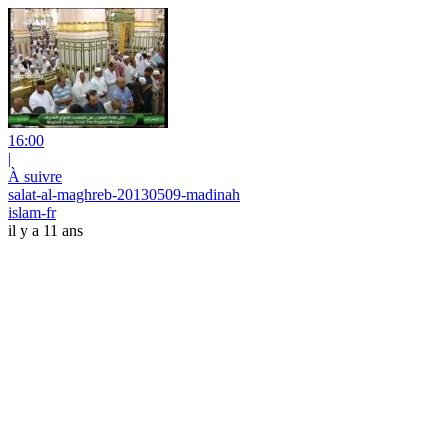
16:00
|
À suivre
salat-al-maghreb-20130509-madinah
islam-fr
il y a 11 ans