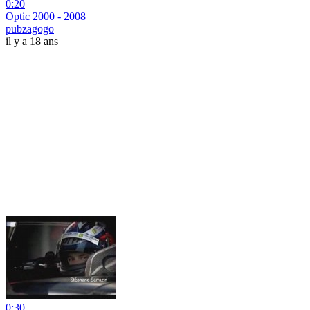
0:20
Optic 2000 - 2008
pubzagogo
il y a 18 ans
0:30