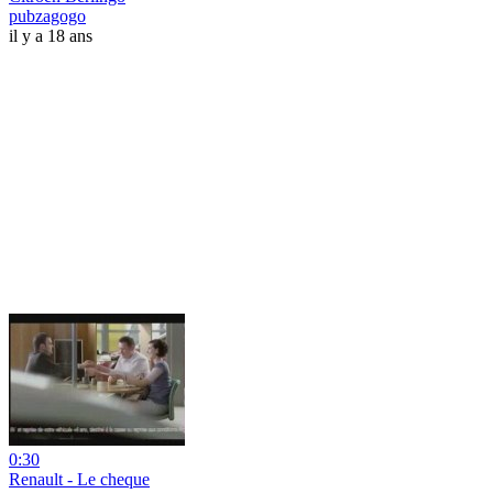
pubzagogo
il y a 18 ans
0:30
Renault - Le cheque