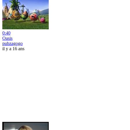
0:40
Oasis
pubzagogo
il y a 16 ans