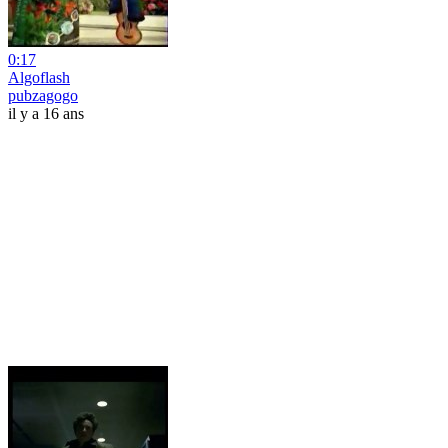
0:17
Algoflash
pubzagogo
il y a 16 ans