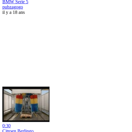
BMW Serie 5
pubzagogo
il y a 18 ans
0:30
Citroen Berlingo