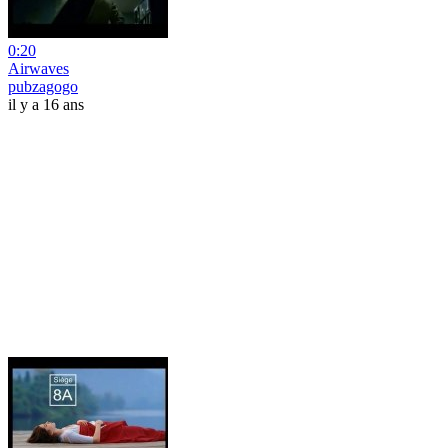
0:20
Airwaves
pubzagogo
il y a 16 ans