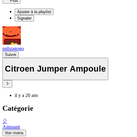
Plus
Ajouter à la playlist
Signaler
pubzagogo
Suivre
Citroen Jumper Ampoule
il y a 20 ans
Catégorie
🎈
Amusant
Voir moins