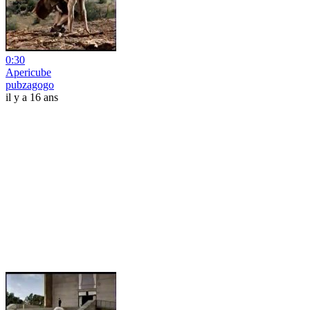
0:30
Apericube
pubzagogo
il y a 16 ans