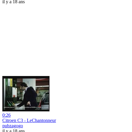
il y a 18 ans
0:26
Citroen C3 - LeChantonneur
pubzagogo
il y a 18 ans