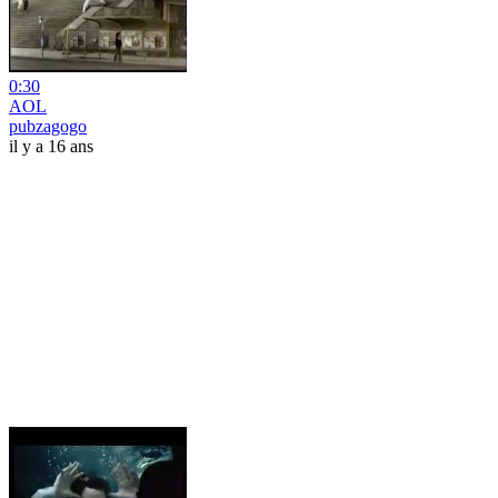
0:30
AOL
pubzagogo
il y a 16 ans