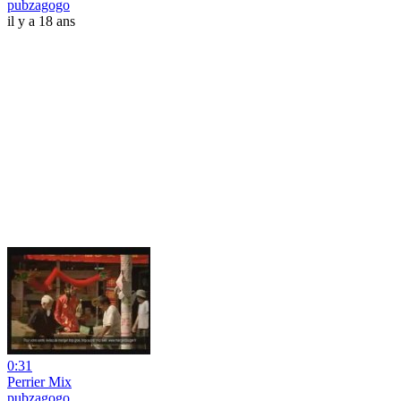
pubzagogo
il y a 18 ans
0:31
Perrier Mix
pubzagogo