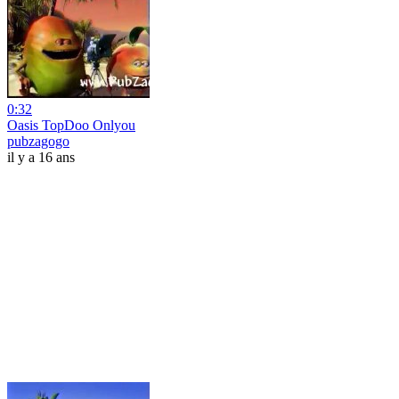
0:32
Oasis TopDoo Onlyou
pubzagogo
il y a 16 ans