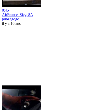
0:45
AirFrance_Siege8A
pubzagogo
il y a 16 ans