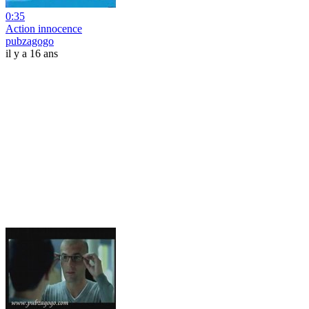
0:35
Action innocence
pubzagogo
il y a 16 ans