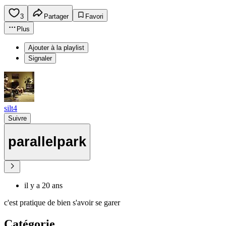
3
Partager
Favori
Plus
Ajouter à la playlist
Signaler
silt4
Suivre
parallelpark
il y a 20 ans
c'est pratique de bien s'avoir se garer
Catégorie