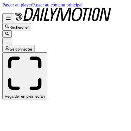
Passer au player
Passer au contenu principal
Rechercher
Se connecter
Regarder en plein écran