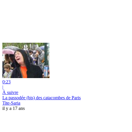
0:23
|
À suivre
La passodée (bis) des catacombes de Paris
Tite-Saria
il y a 17 ans