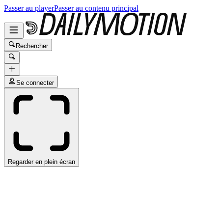
Passer au player
Passer au contenu principal
Rechercher
Se connecter
Regarder en plein écran