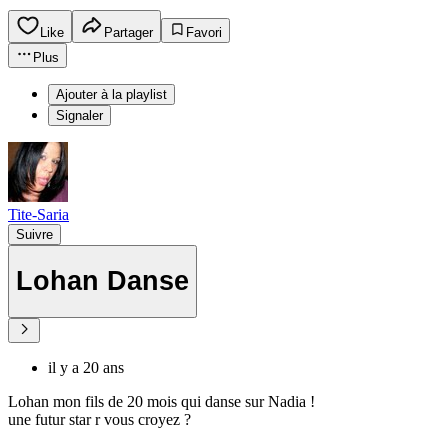
Like
Partager
Favori
Plus
Ajouter à la playlist
Signaler
Tite-Saria
Suivre
Lohan Danse
il y a 20 ans
Lohan mon fils de 20 mois qui danse sur Nadia !
une futur star r vous croyez ?