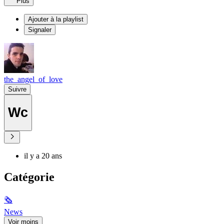
Plus
Ajouter à la playlist
Signaler
the_angel_of_love
Suivre
Wc
il y a 20 ans
Catégorie
🗞
News
Voir moins