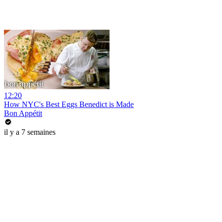
12:20
How NYC's Best Eggs Benedict is Made
Bon Appétit
il y a 7 semaines