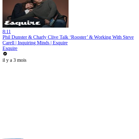
8:11
Phil Dunster & Charly Clive Talk ‘Rooster’ & Working With Steve
Carell | Inquiring Minds | Esquire
Esquire
il y a 3 mois