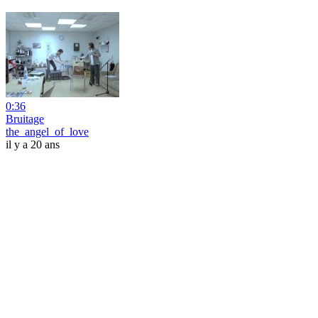
0:36
Bruitage
the_angel_of_love
il y a 20 ans