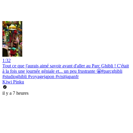
1:32
Tout ce que j'aurais aimé savoir avant d'aller au Parc Ghibli ! C'était
à la fois une journée géniale et... un peu frustrante 😬#parcghibli
#studioghibli #voyagejapon #visitjapanfr
Kiwi Pinku
il y a 7 heures