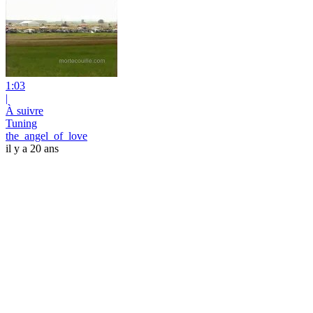
1:03
|
À suivre
Tuning
the_angel_of_love
il y a 20 ans