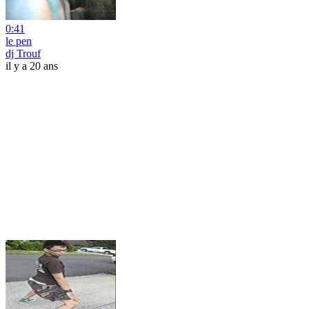
0:41
le pen
dj Trouf
il y a 20 ans