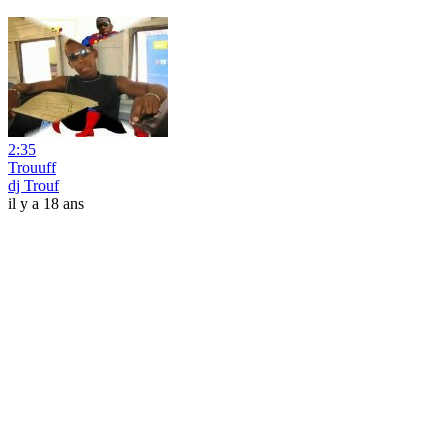
2:35
Trouuff
dj Trouf
il y a 18 ans