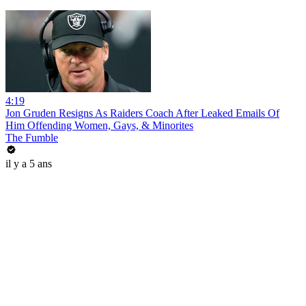
4:19
Jon Gruden Resigns As Raiders Coach After Leaked Emails Of
Him Offending Women, Gays, & Minorites
The Fumble
il y a 5 ans