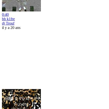
0:40
bb k1fre
dj Trouf
il y a 20 ans