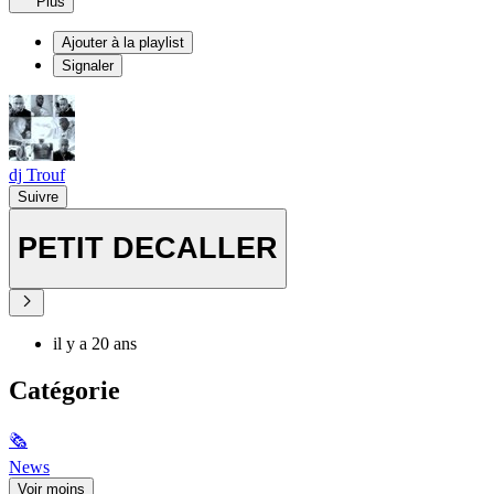
Plus
Ajouter à la playlist
Signaler
dj Trouf
Suivre
PETIT DECALLER
il y a 20 ans
Catégorie
🗞
News
Voir moins