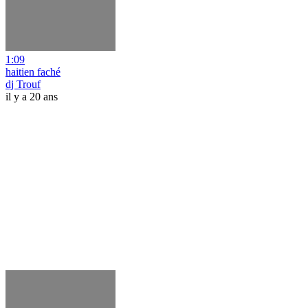
1:09
haitien faché
dj Trouf
il y a 20 ans