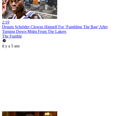
2:19
Dennis Schröder Clowns Himself For ‘Fumbling The Bag’ After
Turning Down $84m From The Lakers
The Fumble
il y a 5 ans