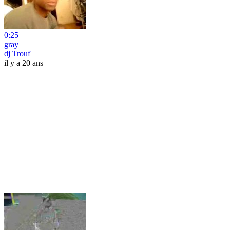
0:25
gray
dj Trouf
il y a 20 ans