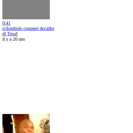
0:41
n'dombolo coupper decaller
dj Trouf
il y a 20 ans