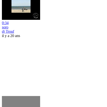
0:34
soro
dj Trouf
il y a 20 ans