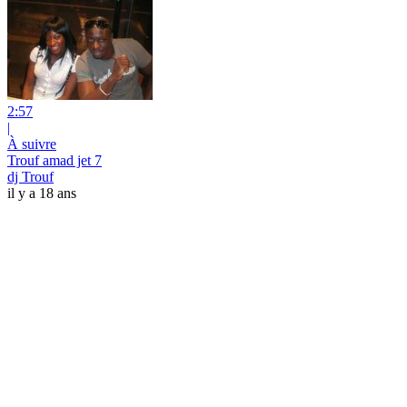
2:57
|
À suivre
Trouf amad jet 7
dj Trouf
il y a 18 ans