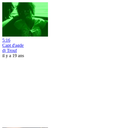
5:16
Capt d'agde
dj Trouf
il y a 19 ans