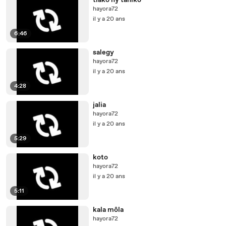
tiako ny taniko
hayora72
il y a 20 ans
6:46
salegy
hayora72
il y a 20 ans
4:28
jalia
hayora72
il y a 20 ans
5:29
koto
hayora72
il y a 20 ans
5:11
kala môla
hayora72