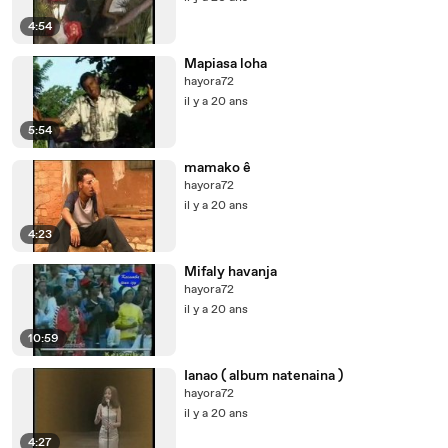
4:54
Mapiasa loha
hayora72
il y a 20 ans
5:54
mamako ê
hayora72
il y a 20 ans
4:23
Mifaly havanja
hayora72
il y a 20 ans
10:59
Ianao ( album natenaina )
hayora72
il y a 20 ans
4:27