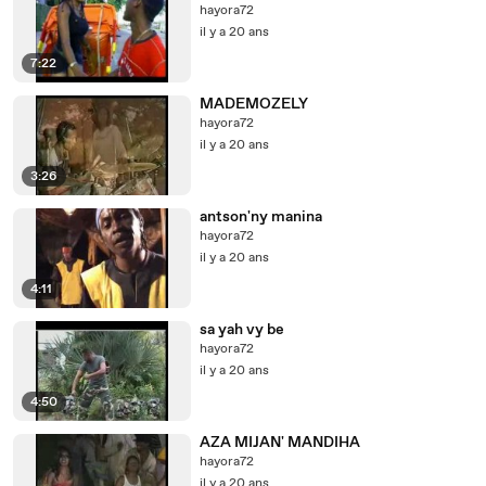
hayora72
il y a 20 ans
7:22
MADEMOZELY
hayora72
il y a 20 ans
3:26
antson'ny manina
hayora72
il y a 20 ans
4:11
sa yah vy be
hayora72
il y a 20 ans
4:50
AZA MIJAN' MANDIHA
hayora72
il y a 20 ans