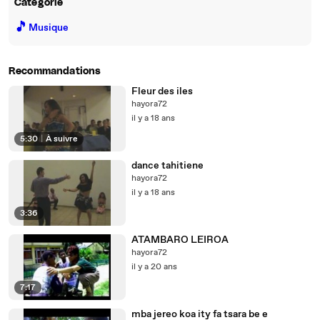
Catégorie
🎵
Musique
Recommandations
Fleur des iles
hayora72
il y a 18 ans
5:30
|
À suivre
dance tahitiene
hayora72
il y a 18 ans
3:36
ATAMBARO LEIROA
hayora72
il y a 20 ans
7:17
mba jereo koa ity fa tsara be e