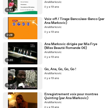
AnaMarkovic
il y a 19 ans
0:43
Voix-off / Tirage BancoJass-Banco (par
Ana Markovic)
AnaMarkovic
il y a 19 ans
2:28
Ana Markovic dirigée par Mia Frye
(Miss Beauté Romande 06)
AnaMarkovic
il y a 19 ans
0:20
Go, Ana, Go, Go, Go !
AnaMarkovic
il y a 19 ans
0:31
Enregistrement voix pour montres
Quinting (par Ana Markovic)
AnaMarkovic
il y a 19 ans