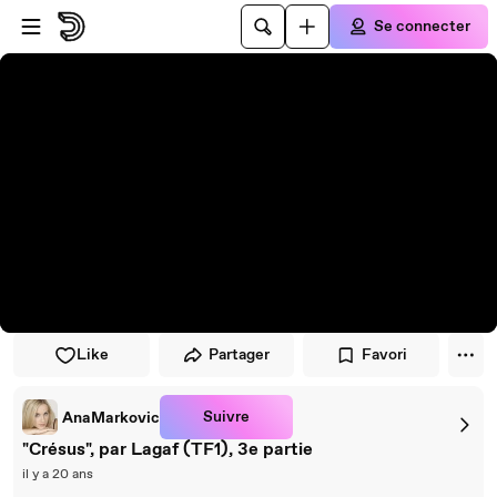
Passer au player
Passer au contenu principal
Se connecter
Like
Partager
Favori
Suivre
AnaMarkovic
"Crésus", par Lagaf (TF1), 3e partie
il y a 20 ans