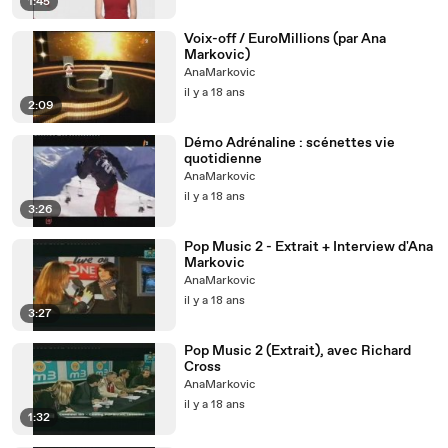
1:45
Voix-off / EuroMillions (par Ana
Markovic)
AnaMarkovic
il y a 18 ans
2:09
Démo Adrénaline : scénettes vie
quotidienne
AnaMarkovic
il y a 18 ans
3:26
Pop Music 2 - Extrait + Interview d'Ana
Markovic
AnaMarkovic
il y a 18 ans
3:27
Pop Music 2 (Extrait), avec Richard
Cross
AnaMarkovic
il y a 18 ans
1:32