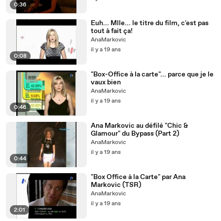
0:36
Euh... Mlle... le titre du film, c'est pas
tout à fait ça!
AnaMarkovic
il y a 19 ans
0:08
"Box-Office à la carte"... parce que je le
vaux bien
AnaMarkovic
il y a 19 ans
0:46
Ana Markovic au défilé "Chic &
Glamour" du Bypass (Part 2)
AnaMarkovic
il y a 19 ans
0:44
"Box Office à la Carte" par Ana
Markovic (TSR)
AnaMarkovic
il y a 19 ans
2:01