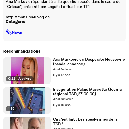
Ana Markovic répondant à la 3e question posée dans le cadre de
"Crésus", présenté par Lagaf et diffusé sur TF1.
http://mana.bleublog.ch
Catégorie
🗞
News
Recommandations
Ana Markovic en Desperate Housewife
(bande-annonce)
AnaMarkovic
il y a 17 ans
0:22
|
À suivre
Inauguration Palais Mascotte (Journal
régional TSR,27.05.08)
AnaMarkovic
il y a 18 ans
1:59
Ca c'est fait : Les speakerines de la
TSR !