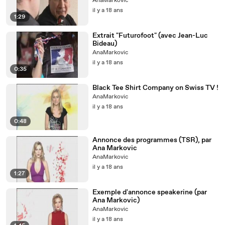
AnaMarkovic
il y a 18 ans
1:29
Extrait "Futurofoot" (avec Jean-Luc
Bideau)
AnaMarkovic
il y a 18 ans
0:35
Black Tee Shirt Company on Swiss TV !
AnaMarkovic
il y a 18 ans
0:48
Annonce des programmes (TSR), par
Ana Markovic
AnaMarkovic
il y a 18 ans
1:27
Exemple d'annonce speakerine (par
Ana Markovic)
AnaMarkovic
il y a 18 ans