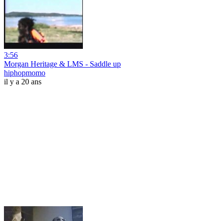
3:56
Morgan Heritage & LMS - Saddle up
hiphopmomo
il y a 20 ans