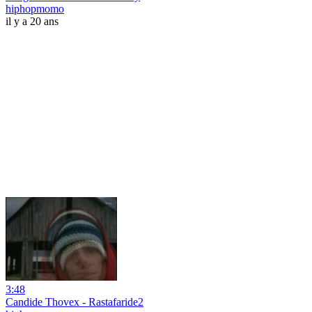
hiphopmomo
il y a 20 ans
3:48
Candide Thovex - Rastafaride2