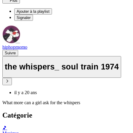
Plus
Ajouter à la playlist
Signaler
hiphopmomo
Suivre
the whispers_ soul train 1974
il y a 20 ans
What more can a girl ask for the whispers
Catégorie
🎵