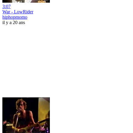
3:07
War - LowRider
hiphopmomo
il y a 20 ans