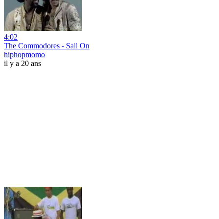
4:02
The Commodores - Sail On
hiphopmomo
il y a 20 ans