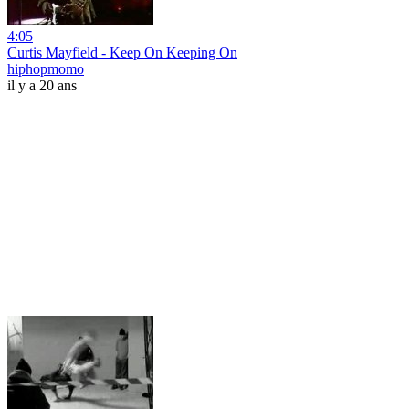
4:05
Curtis Mayfield - Keep On Keeping On
hiphopmomo
il y a 20 ans