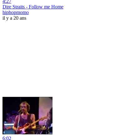
4:27
Dire Straits - Follow me Home
hiphopmomo
il y a 20 ans
6:02