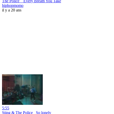
The Police _ Every Breath You Take
hiphopmomo
il y a 20 ans
5:55
Sting & The Police _So lonely