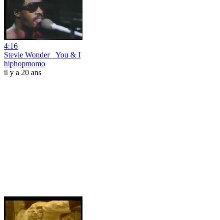
4:16
Stevie Wonder _You & I
hiphopmomo
il y a 20 ans