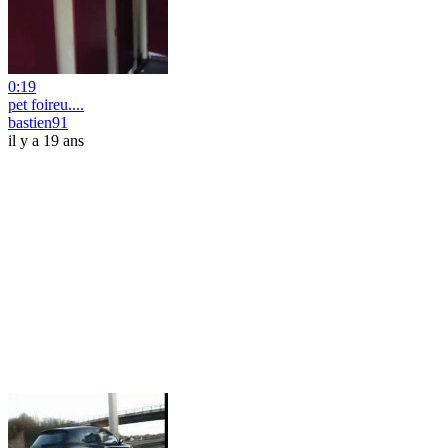
0:19
pet foireu....
bastien91
il y a 19 ans