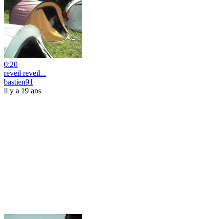
0:20
reveil reveil...
bastien91
il y a 19 ans