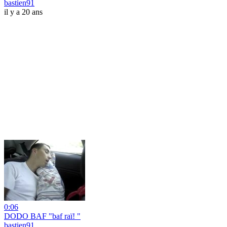
bastien91
il y a 20 ans
0:06
DODO BAF "baf raï! "
bastien91