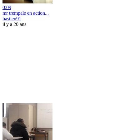
0:09
mr trempale en action...
bastien91
il y a 20 ans