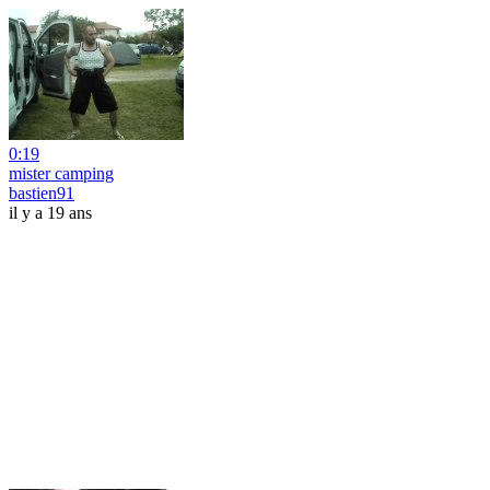
0:19
mister camping
bastien91
il y a 19 ans