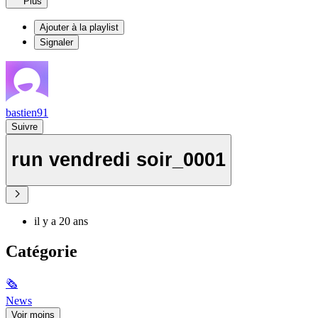
Plus
Ajouter à la playlist
Signaler
bastien91
Suivre
run vendredi soir_0001
il y a 20 ans
Catégorie
🗞
News
Voir moins