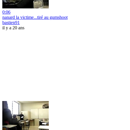
0:06
nanard la victime...tiré au gumshoot
bastien91
il y a 20 ans