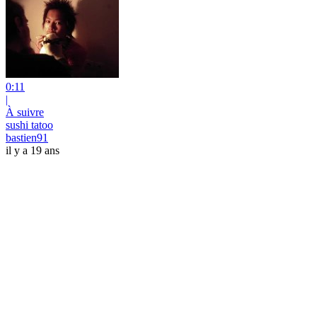
0:11
|
À suivre
sushi tatoo
bastien91
il y a 19 ans