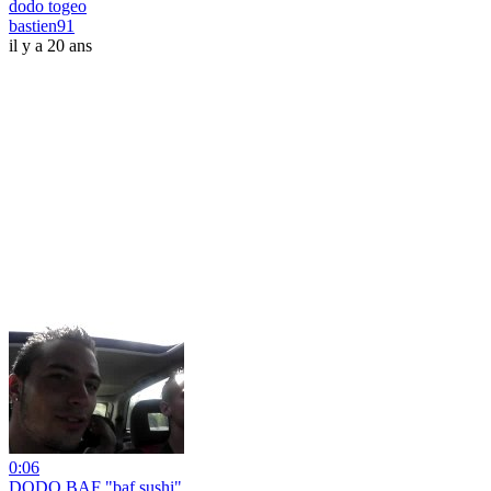
dodo togeo
bastien91
il y a 20 ans
0:06
DODO BAF "baf sushi"