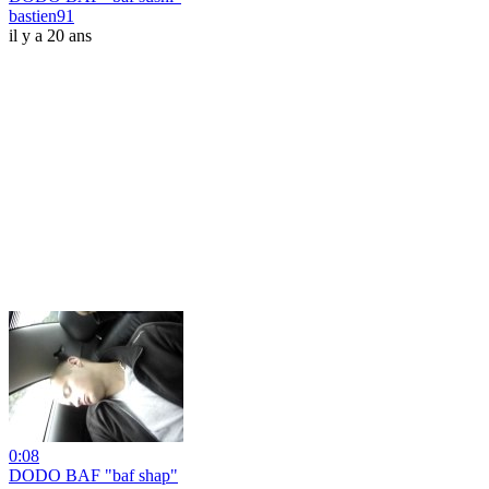
bastien91
il y a 20 ans
0:08
DODO BAF "baf shap"