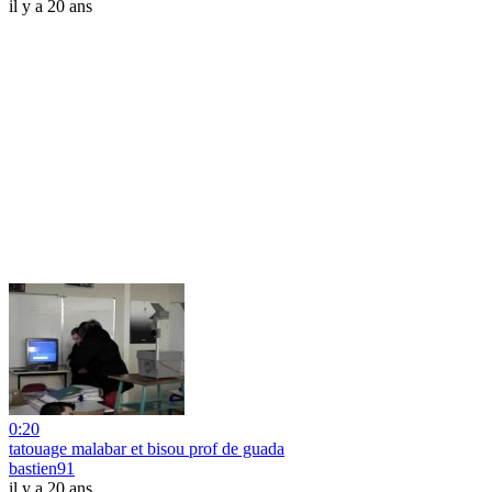
il y a 20 ans
0:20
tatouage malabar et bisou prof de guada
bastien91
il y a 20 ans