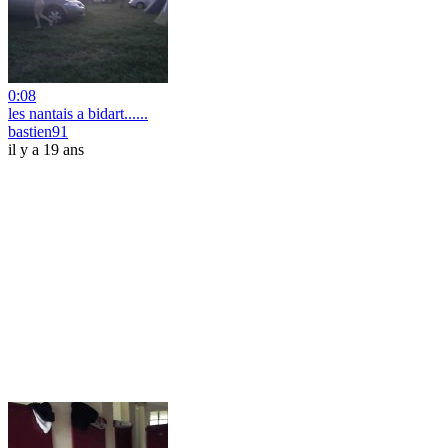
0:08
les nantais a bidart......
bastien91
il y a 19 ans