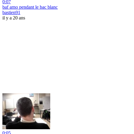
0:07
baf arno pendant le bac blanc
bastien91
il y a 20 ans
0:05