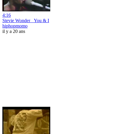
4:16
Stevie Wonder _You & I
hiphopmomo
il y a 20 ans