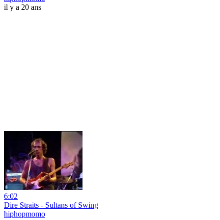
il y a 20 ans
6:02
Dire Straits - Sultans of Swing
hiphopmomo