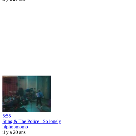
5:55
Sting & The Police _So lonely
hiphopmomo
il y a 20 ans