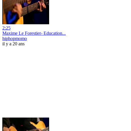
2:25
Maxime Le Forestier- Education...
hiphopmomo
il y a 20 ans