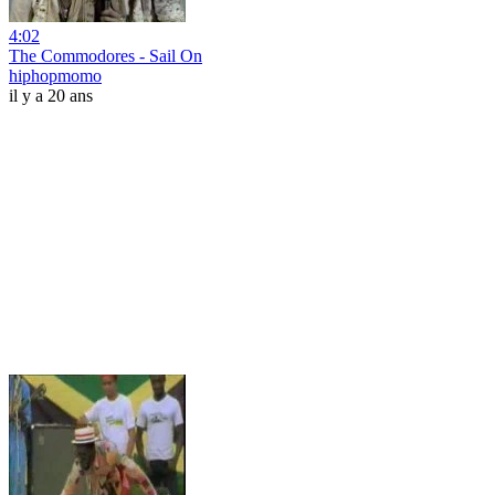
4:02
The Commodores - Sail On
hiphopmomo
il y a 20 ans