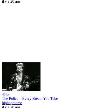
il y a 20 ans
4:45
The Police _ Every Breath You Take
hiphopmomo
il y a 20 ans