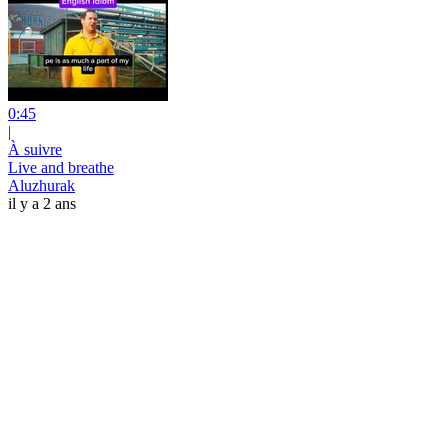
0:45
|
À suivre
Live and breathe
Aluzhurak
il y a 2 ans