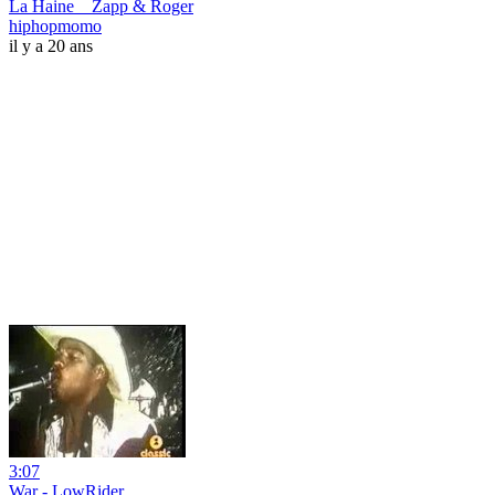
La Haine _ Zapp & Roger
hiphopmomo
il y a 20 ans
3:07
War - LowRider