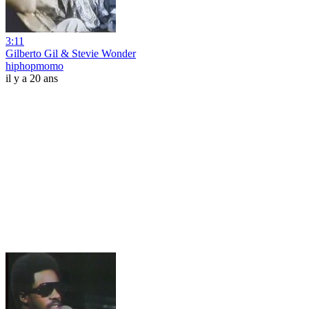
3:11
Gilberto Gil & Stevie Wonder
hiphopmomo
il y a 20 ans