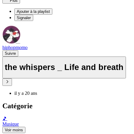
Plus
Ajouter à la playlist
Signaler
hiphopmomo
Suivre
the whispers _ Life and breath
il y a 20 ans
Catégorie
🎵
Musique
Voir moins