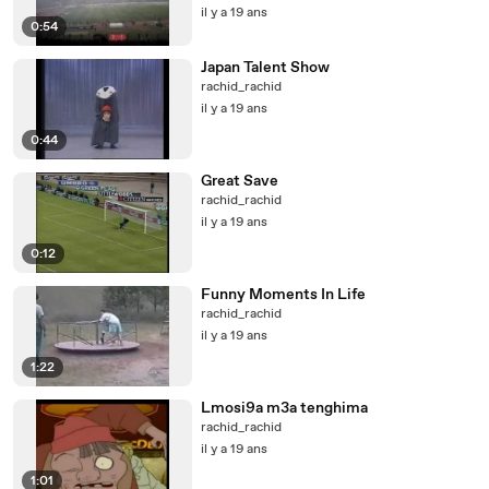
il y a 19 ans
0:54
Japan Talent Show
rachid_rachid
il y a 19 ans
0:44
Great Save
rachid_rachid
il y a 19 ans
0:12
Funny Moments In Life
rachid_rachid
il y a 19 ans
1:22
Lmosi9a m3a tenghima
rachid_rachid
il y a 19 ans
1:01