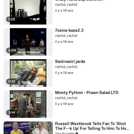
rachid_rachid
il y a 19 ans
1:26
7osine baze2.3
rachid_rachid
il y a 19 ans
5:04
Said nasiri jarda
rachid_rachid
il y a 19 ans
0:51
Monty Python - Prawn Salad LTD
rachid_rachid
il y a 19 ans
3:14
Russell Westbrook Tells Fan To 'Shut
The F--k Up' For Telling To Him To How
To Play Better