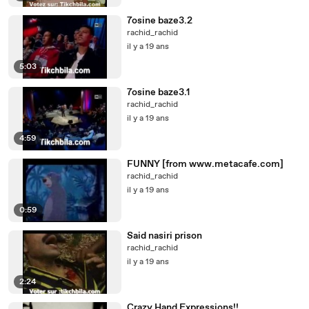
7osine baze3.2
rachid_rachid
il y a 19 ans
5:03
7osine baze3.1
rachid_rachid
il y a 19 ans
4:59
FUNNY [from www.metacafe.com]
rachid_rachid
il y a 19 ans
0:59
Said nasiri prison
rachid_rachid
il y a 19 ans
2:24
Crazy Hand Expressions!!