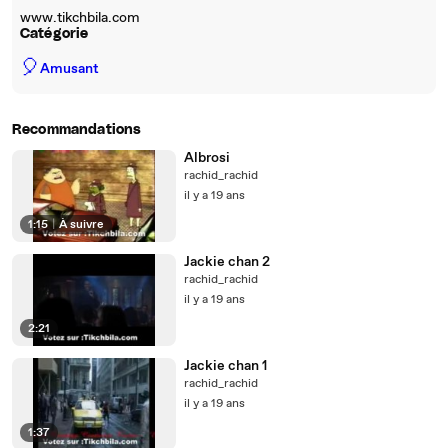
www.tikchbila.com
Catégorie
🎈
Amusant
Recommandations
Albrosi
rachid_rachid
il y a 19 ans
1:15
|
À suivre
Jackie chan 2
rachid_rachid
il y a 19 ans
2:21
Jackie chan 1
rachid_rachid
il y a 19 ans
1:37