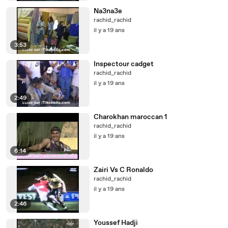
Na3na3e
rachid_rachid
il y a 19 ans
3:53
Inspectour cadget
rachid_rachid
il y a 19 ans
2:49
Charokhan maroccan 1
rachid_rachid
il y a 19 ans
6:14
Zairi Vs C Ronaldo
rachid_rachid
il y a 19 ans
2:46
Youssef Hadji