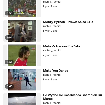
rachid_rachid
il y a 19 ans
0:58
Monty Python - Prawn Salad LTD
rachid_rachid
il y a 19 ans
3:14
Mido Vs Hassan She7ata
rachid_rachid
il y a 19 ans
1:33
Make You Dance
rachid_rachid
il y a 19 ans
0:43
Le Wydad De Casablanca Champion Du
Maroc
rachid_rachid