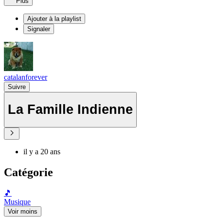
Plus
Ajouter à la playlist
Signaler
catalanforever
Suivre
La Famille Indienne
il y a 20 ans
Catégorie
🎵
Musique
Voir moins