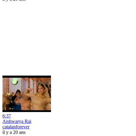
6:37
Aishwarya Rai
catalanforever
il y a 20 ans