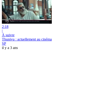
2:18
|
À suivre
Thunivu : actuellement au cinéma
SP
il y a 3 ans