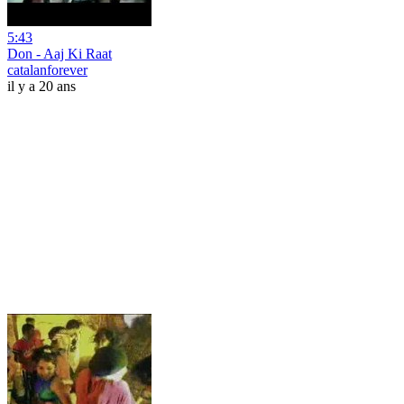
5:43
Don - Aaj Ki Raat
catalanforever
il y a 20 ans