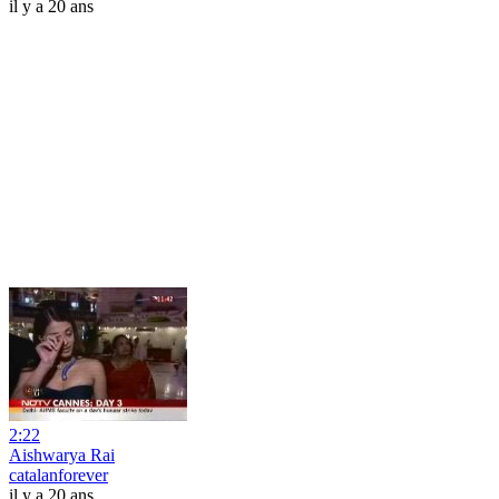
il y a 20 ans
2:22
Aishwarya Rai
catalanforever
il y a 20 ans