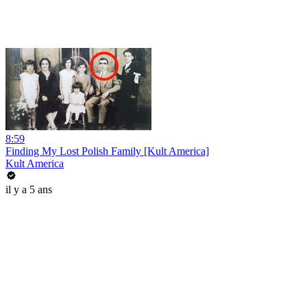
8:59
Finding My Lost Polish Family [Kult America]
Kult America
il y a 5 ans