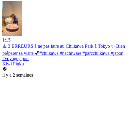
1:15
⚠️ 3 ERREURS à ne pas faire au Chiikawa Park à Tokyo ✨ Bien
préparer sa visite 💕#chiikawa #hachiware #parcchiikawa #japon
#voyagejapon
Kiwi Pinku
il y a 2 semaines