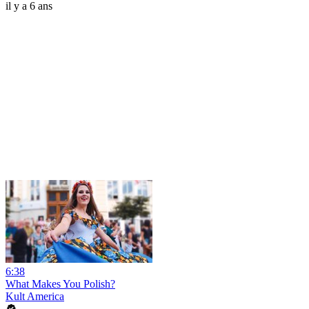
il y a 6 ans
6:38
What Makes You Polish?
Kult America