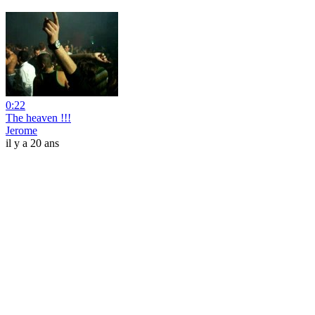
0:22
The heaven !!!
Jerome
il y a 20 ans