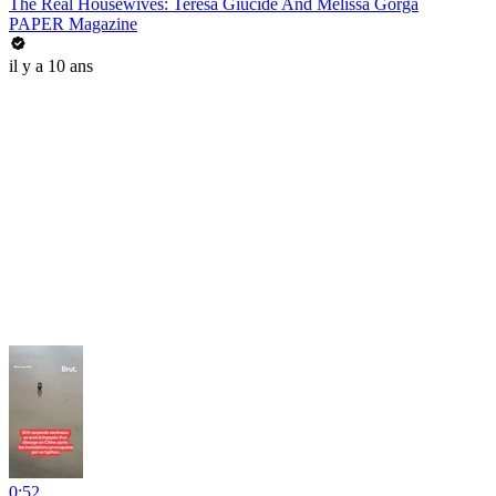
The Real Housewives: Teresa Giucide And Melissa Gorga
PAPER Magazine
il y a 10 ans
0:52