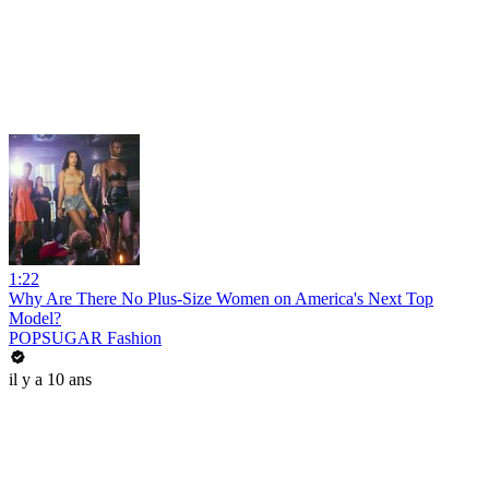
1:22
Why Are There No Plus-Size Women on America's Next Top
Model?
POPSUGAR Fashion
il y a 10 ans