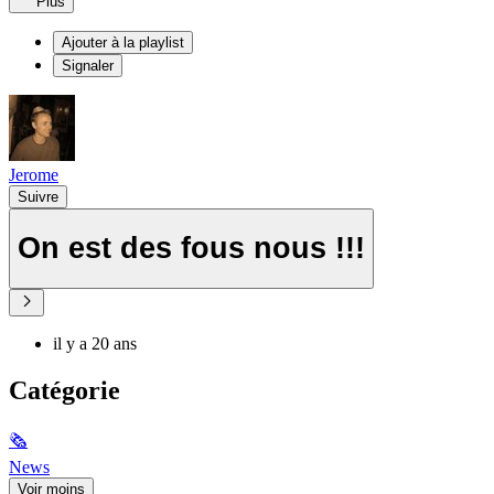
Plus
Ajouter à la playlist
Signaler
Jerome
Suivre
On est des fous nous !!!
il y a 20 ans
Catégorie
🗞
News
Voir moins