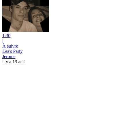
1:30
|
À suivre
Lea's Party
Jerome
il y a 19 ans