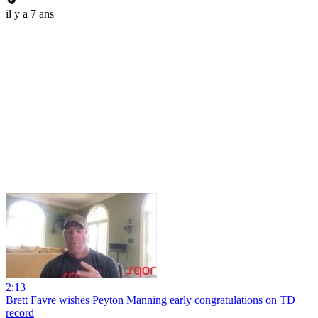
il y a 7 ans
2:13
Brett Favre wishes Peyton Manning early congratulations on TD
record