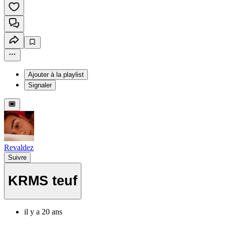
Ajouter à la playlist
Signaler
Revaldez
Suivre
KRMS teuf
il y a 20 ans