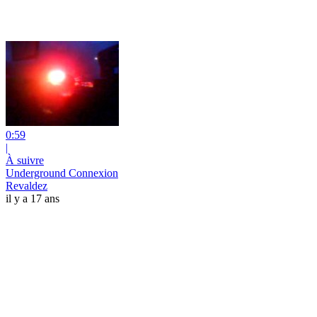
0:59
|
À suivre
Underground Connexion
Revaldez
il y a 17 ans