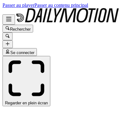
Passer au player
Passer au contenu principal
Rechercher
Se connecter
Regarder en plein écran