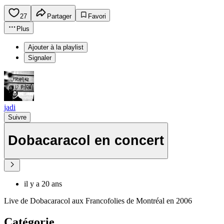
27
Partager
Favori
Plus
Ajouter à la playlist
Signaler
jadi
Suivre
Dobacaracol en concert
il y a 20 ans
Live de Dobacaracol aux Francofolies de Montréal en 2006
Catégorie