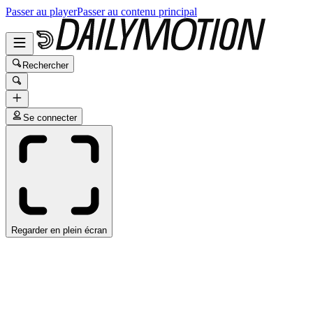
Passer au player
Passer au contenu principal
Rechercher
Se connecter
Regarder en plein écran