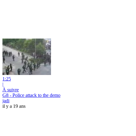
1:25
|
À suivre
G8 - Police attack to the demo
jadi
il y a 19 ans