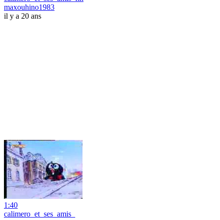
maxouhino1983
il y a 20 ans
1:40
calimero_et_ses_amis_