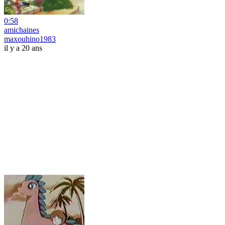
0:58
amichaines
maxouhino1983
il y a 20 ans