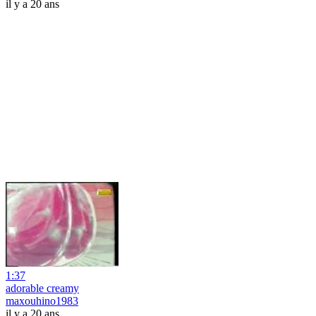
il y a 20 ans
1:37
adorable creamy
maxouhino1983
il y a 20 ans