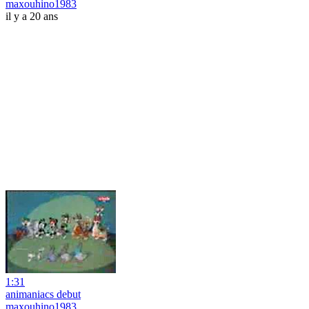
maxouhino1983
il y a 20 ans
1:31
animaniacs debut
maxouhino1983