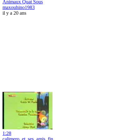
Animaux Quat Sous
maxouhino1983
il y a 20 ans
1:28
calimero_et_ses_amis_fin