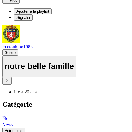
Plus
Ajouter à la playlist
Signaler
maxouhino1983
Suivre
notre belle famille
il y a 20 ans
Catégorie
🗞
News
Voir moins