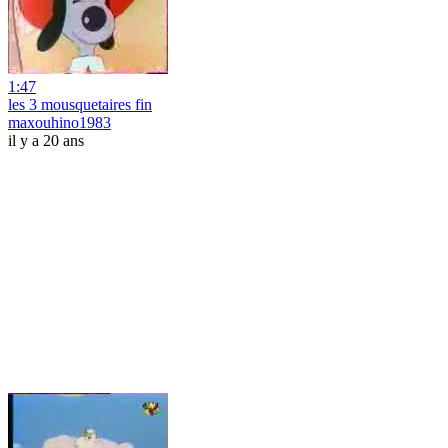
1:47
les 3 mousquetaires fin
maxouhino1983
il y a 20 ans