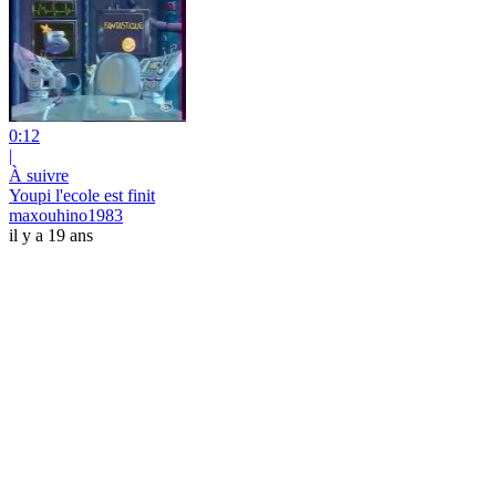
0:12
|
À suivre
Youpi l'ecole est finit
maxouhino1983
il y a 19 ans