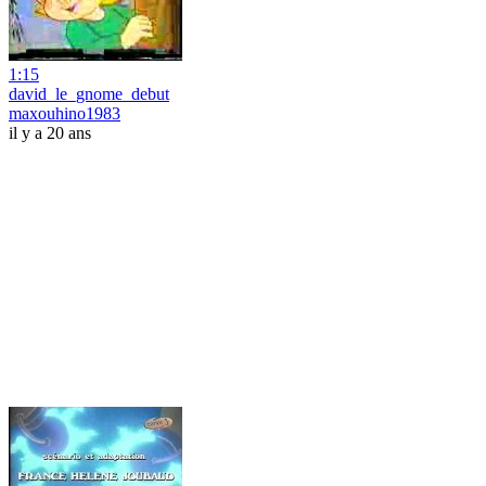
1:15
david_le_gnome_debut
maxouhino1983
il y a 20 ans