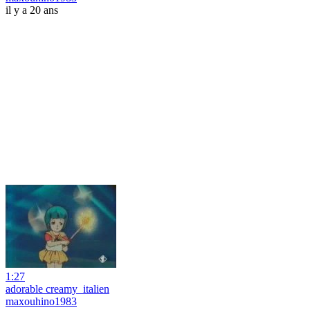
il y a 20 ans
1:27
adorable creamy_italien
maxouhino1983