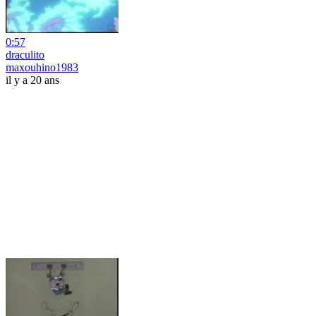
0:57
draculito
maxouhino1983
il y a 20 ans