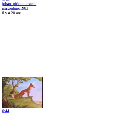
johan_pirlouit_extrait
maxouhino1983
il y a 20 ans
0:44