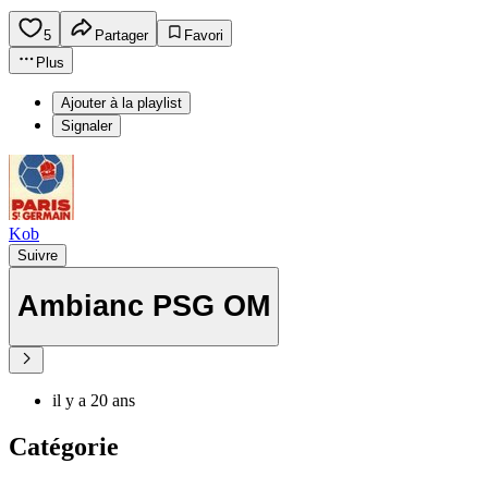
5
Partager
Favori
Plus
Ajouter à la playlist
Signaler
Kob
Suivre
Ambianc PSG OM
il y a 20 ans
Catégorie