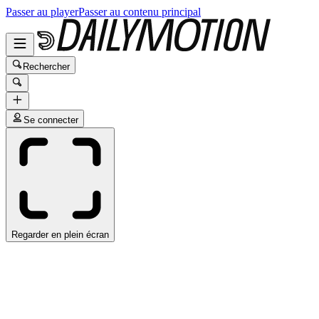
Passer au player
Passer au contenu principal
Rechercher
Se connecter
Regarder en plein écran