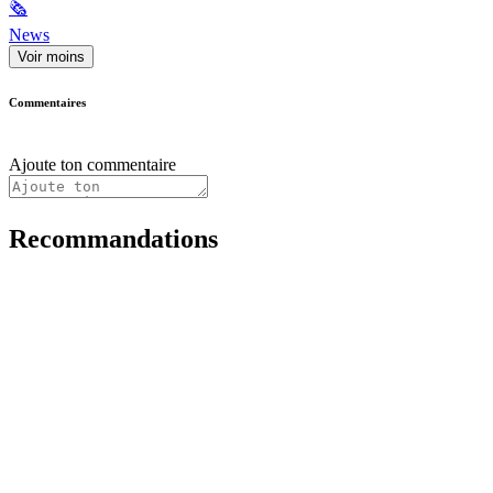
🗞
News
Voir moins
Commentaires
Ajoute ton commentaire
Recommandations