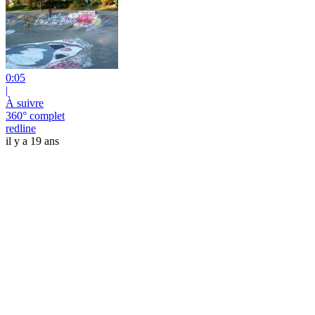
0:05
|
À suivre
360° complet
redline
il y a 19 ans