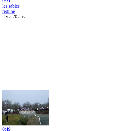
0:31
les sables
redline
il y a 20 ans
0:49