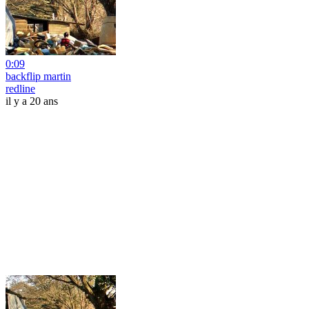
0:09
backflip martin
redline
il y a 20 ans