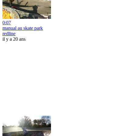
0:07
manual au skate park
redline
il y a 20 ans