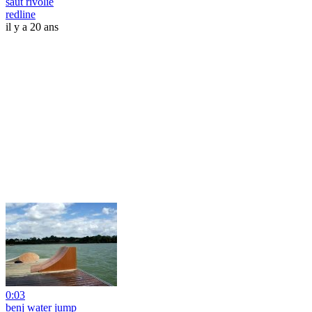
saut rivolie
redline
il y a 20 ans
0:03
benj water jump