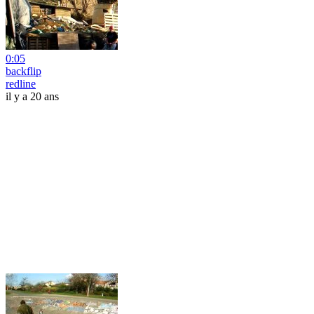
0:05
backflip
redline
il y a 20 ans