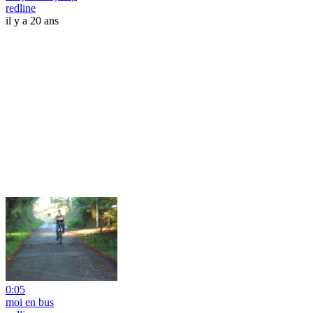
redline
il y a 20 ans
0:05
moi en bus