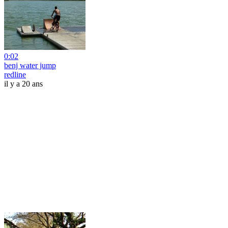
0:02
benj water jump
redline
il y a 20 ans