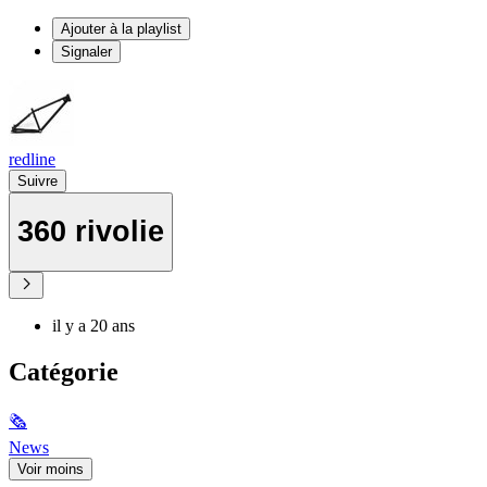
Ajouter à la playlist
Signaler
redline
Suivre
360 rivolie
il y a 20 ans
Catégorie
🗞
News
Voir moins