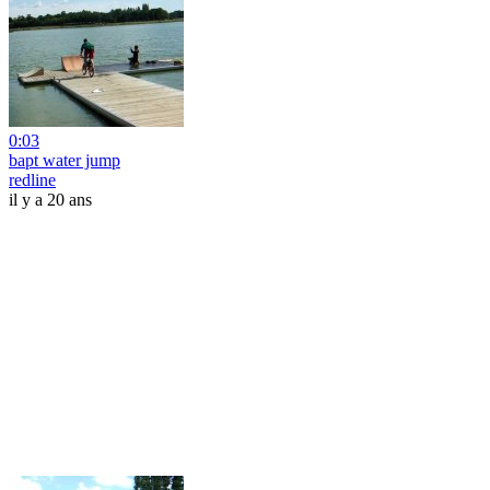
0:03
bapt water jump
redline
il y a 20 ans