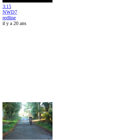
3:15
NWD7
redline
il y a 20 ans