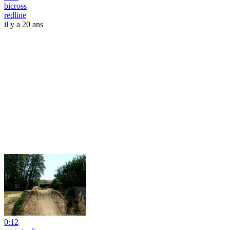
bicross
redline
il y a 20 ans
0:12