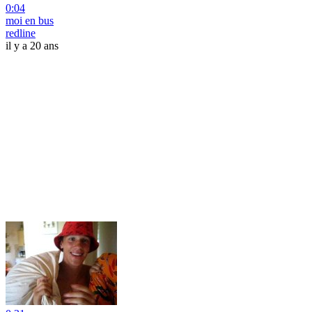
0:04
moi en bus
redline
il y a 20 ans