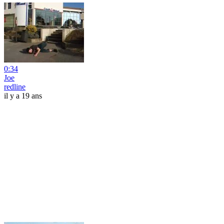
0:34
Joe
redline
il y a 19 ans