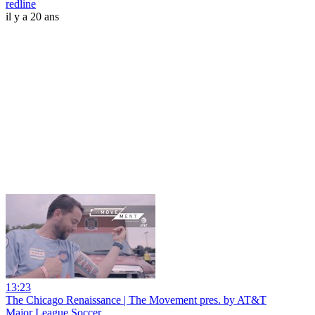
redline
il y a 20 ans
13:23
The Chicago Renaissance | The Movement pres. by AT&T
Major League Soccer