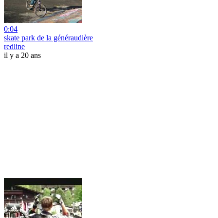
0:04
skate park de la généraudière
redline
il y a 20 ans