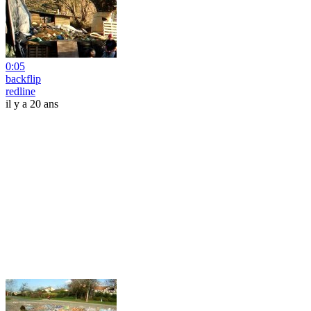
0:05
backflip
redline
il y a 20 ans