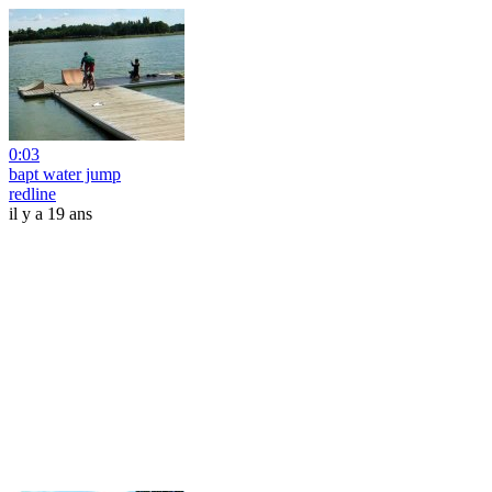
0:03
bapt water jump
redline
il y a 19 ans