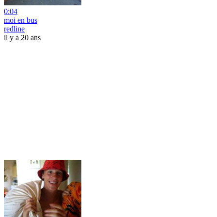
0:04
moi en bus
redline
il y a 20 ans