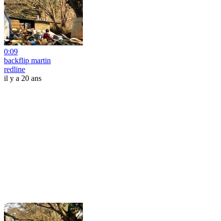
0:09
backflip martin
redline
il y a 20 ans