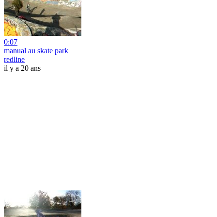
0:07
manual au skate park
redline
il y a 20 ans