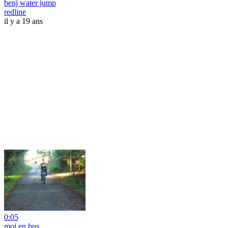
benj water jump
redline
il y a 19 ans
0:05
moi en bus