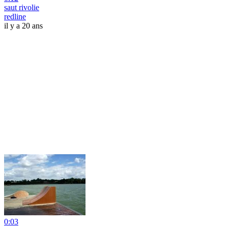
saut rivolie
redline
il y a 20 ans
0:03