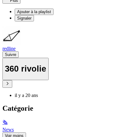
Plus
Ajouter à la playlist
Signaler
redline
Suivre
360 rivolie
il y a 20 ans
Catégorie
🗞
News
Voir moins