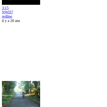
3:15
NWD7
redline
il y a 20 ans