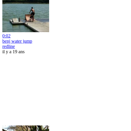
0:02
benj water jump
redline
il y a 19 ans