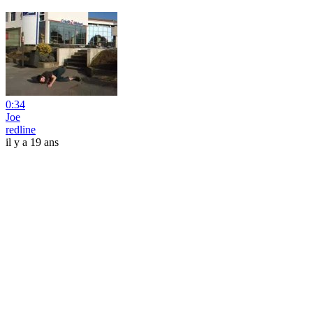
0:34
Joe
redline
il y a 19 ans