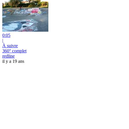
0:05
|
À suivre
360° complet
redline
il y a 19 ans