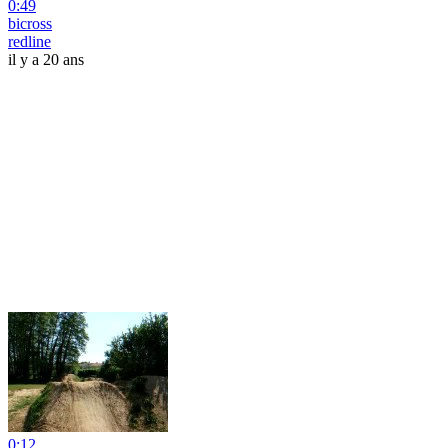
0:49
bicross
redline
il y a 20 ans
0:12