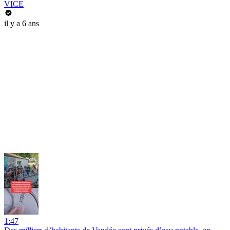
VICE
il y a 6 ans
1:47