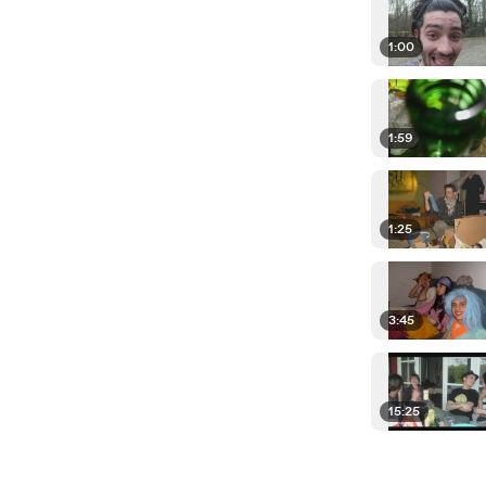
1:00
1:59
1:25
3:45
15:25