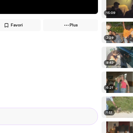
15:09
Favori
Plus
2:29
8:49
6:21
1:51