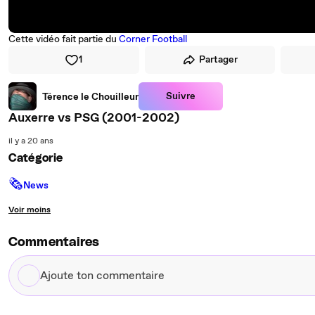
Cette vidéo fait partie du
Corner Football
1
Partager
Suivre
Térence le Chouilleur
Auxerre vs PSG (2001-2002)
il y a 20 ans
Catégorie
🗞
News
Voir moins
Commentaires
Ajoute
ton
commentaire