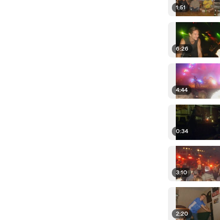
1:51
6:26
4:44
0:34
3:10
2:20