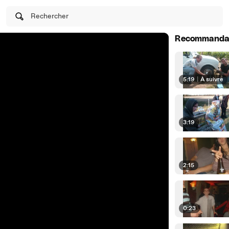
Rechercher
Recommanda
5:19
|
À suivre
3:19
2:15
0:23