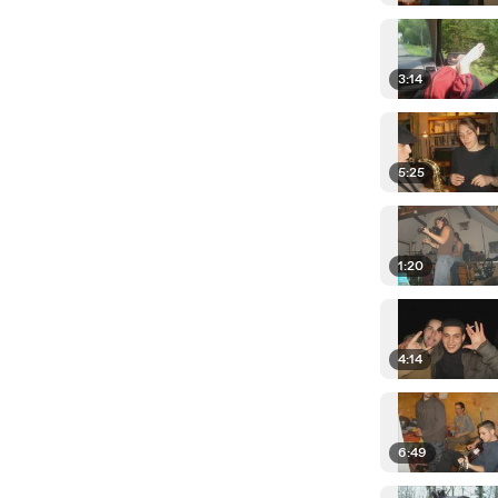
3:14
5:25
1:20
4:14
6:49