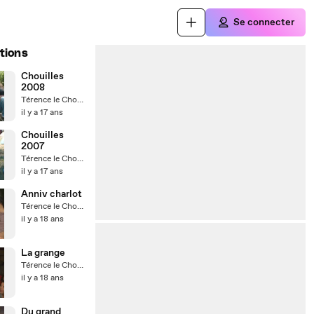
Se connecter
tions
Chouilles
2008
Térence le Chouilleur
il y a 17 ans
Chouilles
2007
Térence le Chouilleur
il y a 17 ans
Anniv charlot
Térence le Chouilleur
il y a 18 ans
La grange
Térence le Chouilleur
il y a 18 ans
Du grand