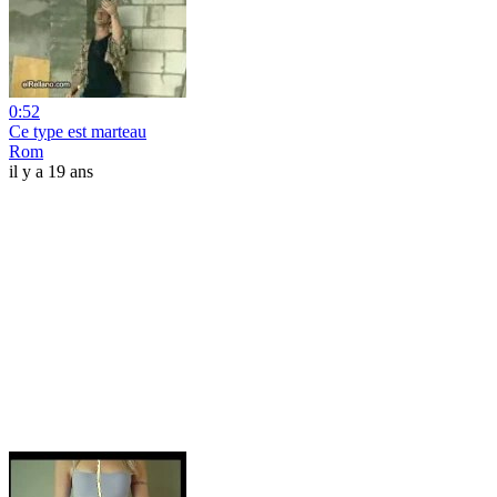
0:52
Ce type est marteau
Rom
il y a 19 ans