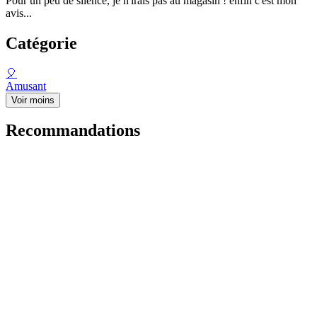
Pour un peu de silence, je n'irais pas au magasin ! enfin c'est mon
avis...
Catégorie
🎈
Amusant
Voir moins
Recommandations