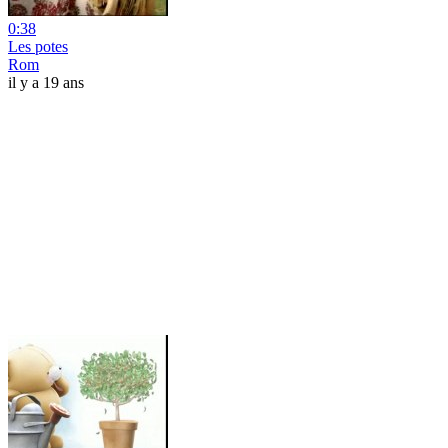
0:38
Les potes
Rom
il y a 19 ans