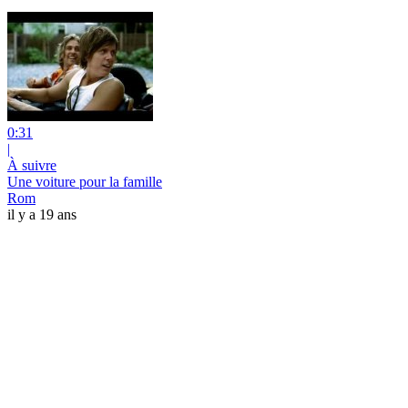
0:31
|
À suivre
Une voiture pour la famille
Rom
il y a 19 ans