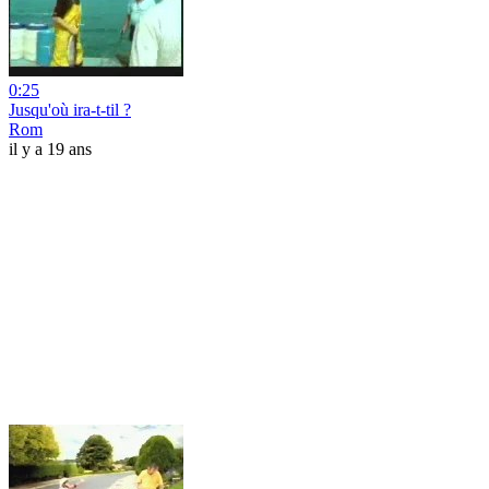
0:25
Jusqu'où ira-t-til ?
Rom
il y a 19 ans