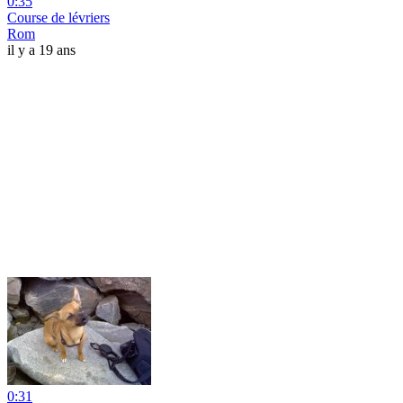
0:35
Course de lévriers
Rom
il y a 19 ans
0:31