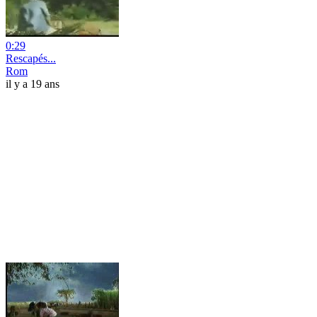
0:29
Rescapés...
Rom
il y a 19 ans