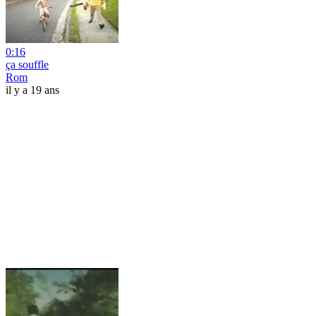
0:16
ça souffle
Rom
il y a 19 ans