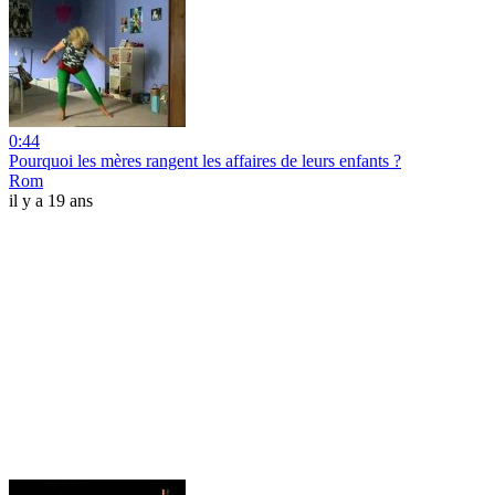
0:44
Pourquoi les mères rangent les affaires de leurs enfants ?
Rom
il y a 19 ans