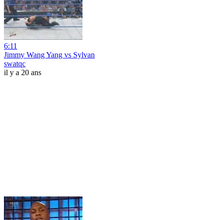
6:11
Jimmy Wang Yang vs Sylvan
swatqc
il y a 20 ans