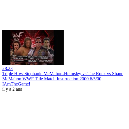
28:23
Triple H w/ Stephanie McMahon-Helmsley vs The Rock vs Shane
McMahon WWF Title Match Insurrection 2000 6/5/00
IAmTheGame!
il y a 2 ans