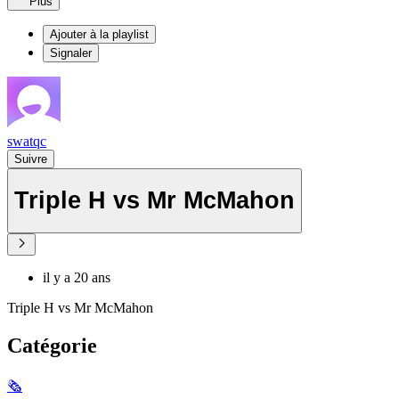
Plus
Ajouter à la playlist
Signaler
swatqc
Suivre
Triple H vs Mr McMahon
il y a 20 ans
Triple H vs Mr McMahon
Catégorie
🗞