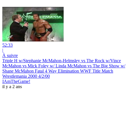
52:33
|
À suivre
Triple H w/Stephanie McMahon-Helmsley vs The Rock w/Vince
McMahon vs Mick Foley w/ Linda McMahon vs The Big Show w/
Shane McMahon Fatal 4 Way Elimination WWF Title Match
Wrestlemania 2000 4/2/00
IAmTheGame!
il y a 2 ans