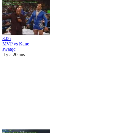
8:06
MVP vs Kane
swatqc
il y a 20 ans