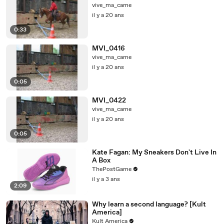
vive_ma_came
il y a 20 ans
0:33
MVI_0416
vive_ma_came
il y a 20 ans
0:05
MVI_0422
vive_ma_came
il y a 20 ans
0:05
Kate Fagan: My Sneakers Don't Live In
A Box
ThePostGame
il y a 3 ans
2:09
Why learn a second language? [Kult
America]
Kult America