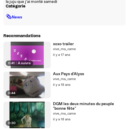
la juju que j'ai monté samedi
Catégorie
🗞
News
Recommandations
xoxo trailer
vive_ma_came
il y a 17 ans
0:41
|
À suivre
Aux Pays d'Alyss
vive_ma_came
il y a 18 ans
0:44
DGM les deux minutes du peuple
"bonne fête"
vive_ma_came
il y a 18 ans
0:30