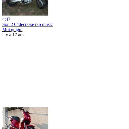
4:47
Son 2 64decrasse rap music
Moi guigui
il y a 17 ans