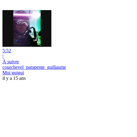
5:52
|
À suivre
courchevel_parapente_guillaume
Moi guigui
il y a 15 ans