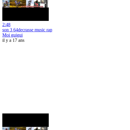
2:48
son 3 64decrasse music rap
Moi guigui
il y a 17 ans