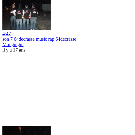
4:47
son 7 64decrasse music rap 64decrasse
Moi guigui
il y a 17 ans