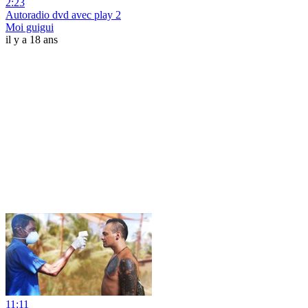
2:23
Autoradio dvd avec play 2
Moi guigui
il y a 18 ans
11:11