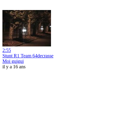
2:55
Stunt R1 Team 64decrasse
Moi guigui
il y a 16 ans