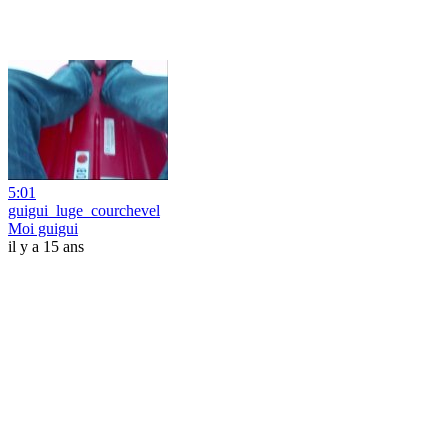
5:01
guigui_luge_courchevel
Moi guigui
il y a 15 ans