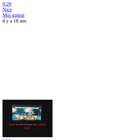
0:29
Nice
Moi guigui
il y a 18 ans