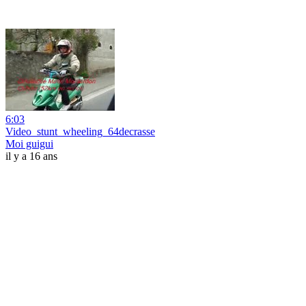
6:03
Video_stunt_wheeling_64decrasse
Moi guigui
il y a 16 ans