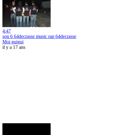
4:47
son 6 64decrasse music rap 64decrasse
Moi guigui
il y a 17 ans