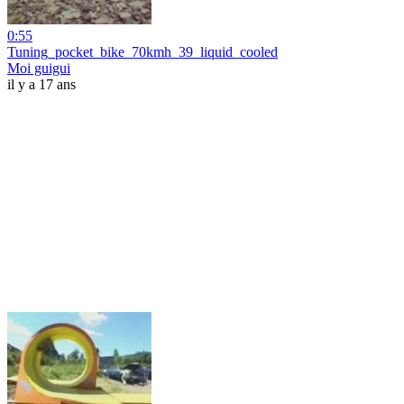
0:55
Tuning_pocket_bike_70kmh_39_liquid_cooled
Moi guigui
il y a 17 ans