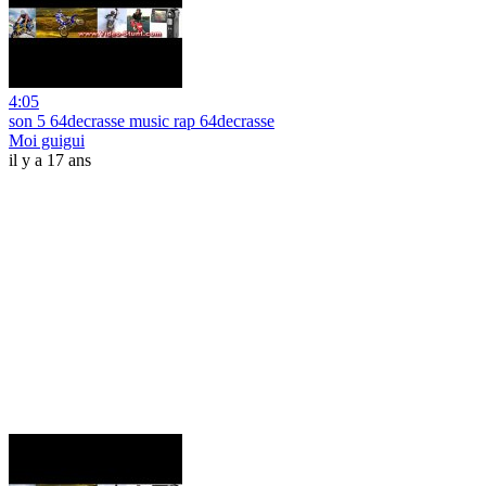
4:05
son 5 64decrasse music rap 64decrasse
Moi guigui
il y a 17 ans