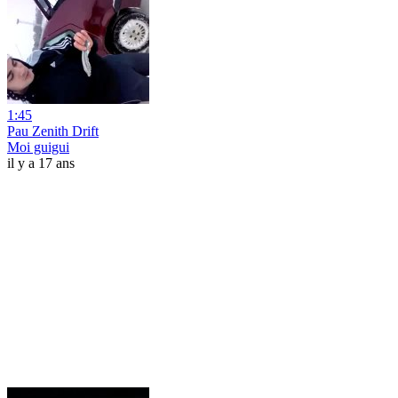
1:45
Pau Zenith Drift
Moi guigui
il y a 17 ans