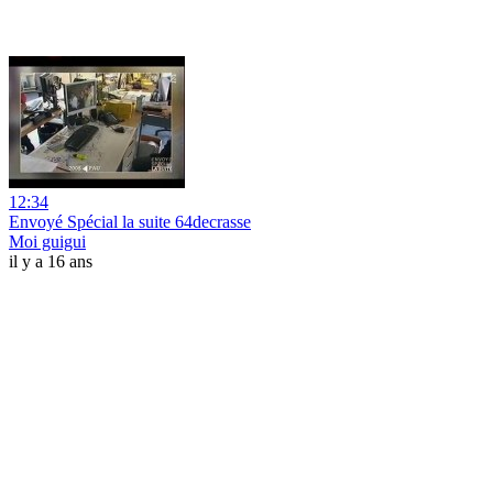
12:34
Envoyé Spécial la suite 64decrasse
Moi guigui
il y a 16 ans