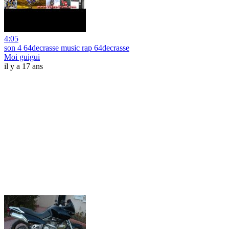
4:05
son 4 64decrasse music rap 64decrasse
Moi guigui
il y a 17 ans