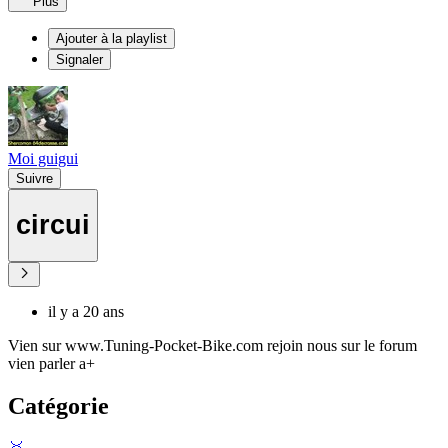
Plus
Ajouter à la playlist
Signaler
Moi guigui
Suivre
circui
il y a 20 ans
Vien sur www.Tuning-Pocket-Bike.com rejoin nous sur le forum
vien parler a+
Catégorie