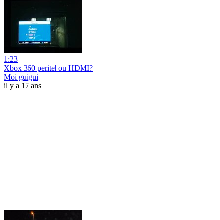
1:23
Xbox 360 peritel ou HDMI?‎
Moi guigui
il y a 17 ans