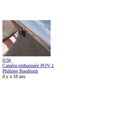
0:56
Caméra embarquée POV-1
Philippe Baudouin
il y a 18 ans