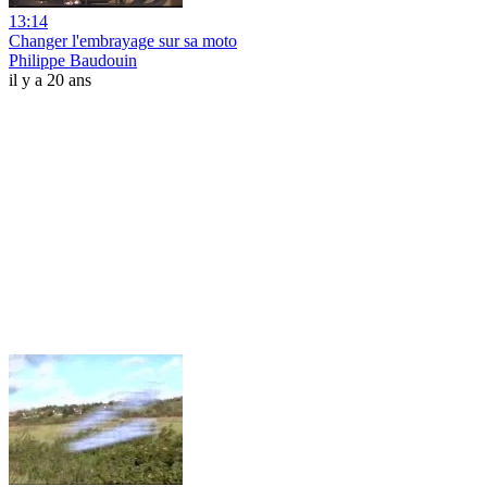
13:14
Changer l'embrayage sur sa moto
Philippe Baudouin
il y a 20 ans