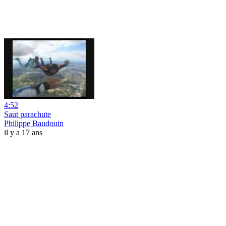
4:52
Saut parachute
Philippe Baudouin
il y a 17 ans