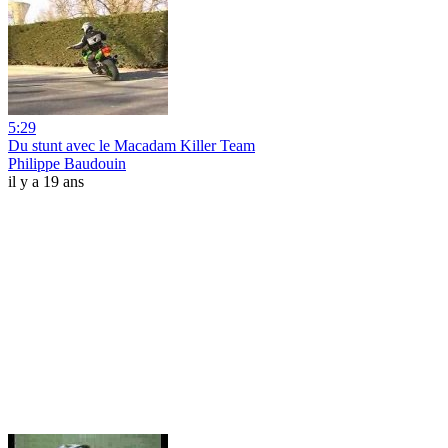
5:29
Du stunt avec le Macadam Killer Team
Philippe Baudouin
il y a 19 ans