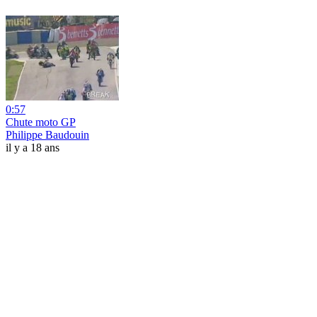
0:57
Chute moto GP
Philippe Baudouin
il y a 18 ans