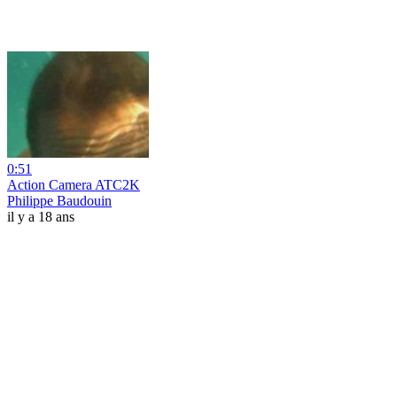
0:51
Action Camera ATC2K
Philippe Baudouin
il y a 18 ans