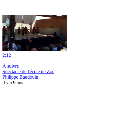
2:12
|
À suivre
Spectacle de l'école de Zoé
Philippe Baudouin
il y a 9 ans