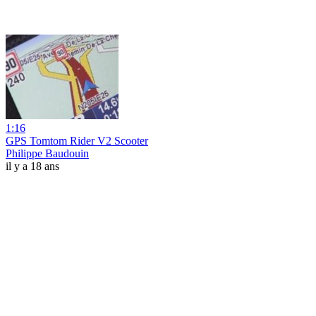
1:16
GPS Tomtom Rider V2 Scooter
Philippe Baudouin
il y a 18 ans