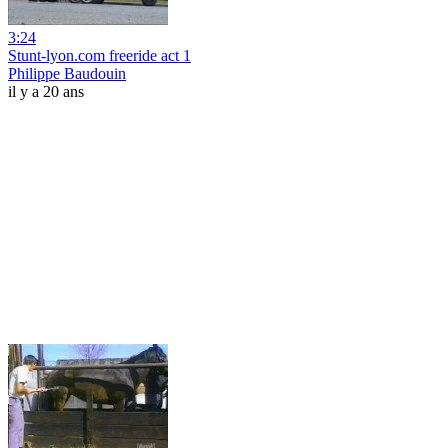
3:24
Stunt-lyon.com freeride act 1
Philippe Baudouin
il y a 20 ans