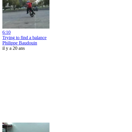
6:10
Trying to find a balance
Philippe Baudouin
il y a 20 ans