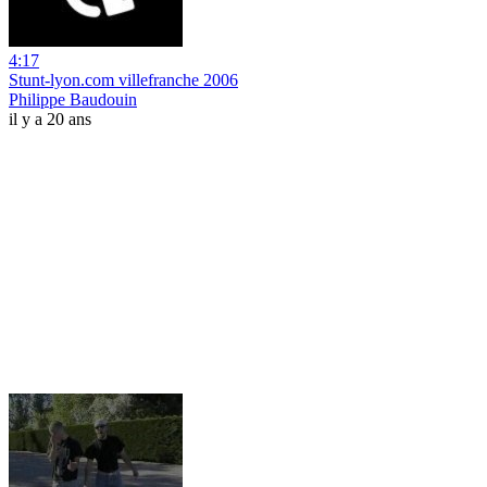
4:17
Stunt-lyon.com villefranche 2006
Philippe Baudouin
il y a 20 ans