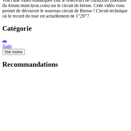
Voici une vidéo embarquée (sur le réservoir) de chriszx6rr (membre
du forum stunt-lyon.com) sur le circuit de bresse. Cette vidéo vous
permet de découvrir le nouveau circuit de Bresse ! Circuit technique
où le record du tour est actuellement de 1"29"7
Catégorie
🚗
Auto
Voir moins
Recommandations