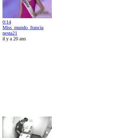
0:14
Miss_mundo_francia
nesta21
il y a 20 ans