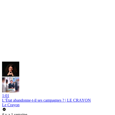
1:01
L’État abandonne-t-il ses campagnes ? | LE CRAYON
Le Crayon
il y a 1 semaine