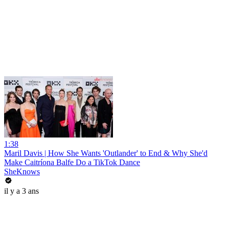
1:38
Maril Davis | How She Wants 'Outlander' to End & Why She'd
Make Caitríona Balfe Do a TikTok Dance
SheKnows
il y a 3 ans