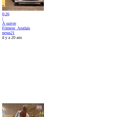
0:26
|
À suivre
Frimeur_Anglais
nesta21
il y a 20 ans