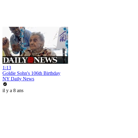
1:13
Goldie Sohn's 106th Birthday
NY Daily News
il y a 8 ans