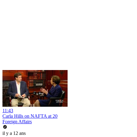
11:43
Carla Hills on NAFTA at 20
Foreign Affairs
il y a 12 ans