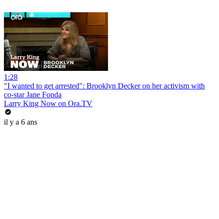
1:28
"I wanted to get arrested": Brooklyn Decker on her activism with
co-star Jane Fonda
Larry King Now on Ora.TV
il y a 6 ans