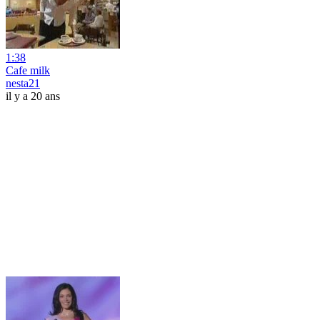
1:38
Cafe milk
nesta21
il y a 20 ans