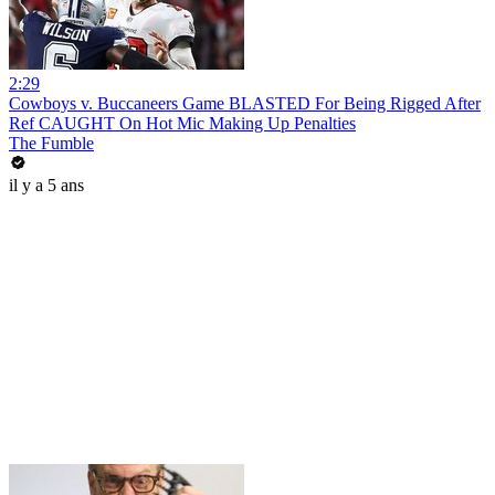
2:29
Cowboys v. Buccaneers Game BLASTED For Being Rigged After
Ref CAUGHT On Hot Mic Making Up Penalties
The Fumble
il y a 5 ans