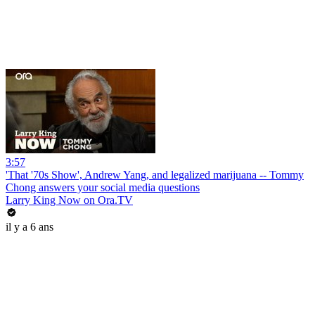
3:57
'That '70s Show', Andrew Yang, and legalized marijuana -- Tommy
Chong answers your social media questions
Larry King Now on Ora.TV
il y a 6 ans