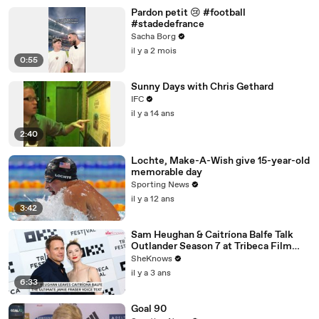
Pardon petit 😢 #football
#stadedefrance
Sacha Borg
il y a 2 mois
0:55
Sunny Days with Chris Gethard
IFC
il y a 14 ans
2:40
Lochte, Make-A-Wish give 15-year-old
memorable day
Sporting News
il y a 12 ans
3:42
Sam Heughan & Caitríona Balfe Talk
Outlander Season 7 at Tribeca Film
Festival Premiere
SheKnows
il y a 3 ans
6:33
Goal 90