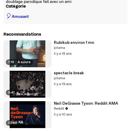
doublage parodique fait avec un ami
Catégorie
🎈
Amusant
Recommandations
Rubikub environ 1 mn
jotama
il y a 18 ans
1:16
|
À suivre
spectacle break
jotama
il y a 19 ans
5:41
Neil DeGrasse Tyson: Reddit AMA
Reddit
il y a 10 ans
13:40