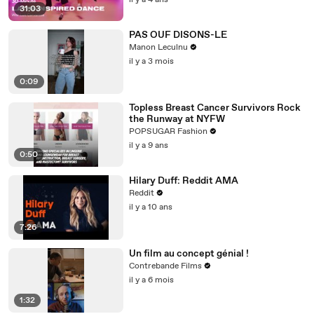
il y a 4 ans
31:03
PAS OUF DISONS-LE
Manon Leculnu
il y a 3 mois
0:09
Topless Breast Cancer Survivors Rock
the Runway at NYFW
POPSUGAR Fashion
il y a 9 ans
0:50
Hilary Duff: Reddit AMA
Reddit
il y a 10 ans
7:26
Un film au concept génial !
Contrebande Films
il y a 6 mois
1:32