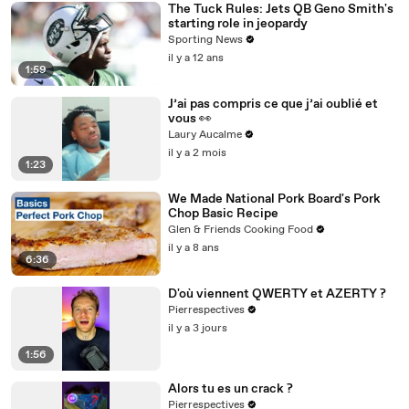
The Tuck Rules: Jets QB Geno Smith's
starting role in jeopardy
Sporting News
il y a 12 ans
1:59
J’ai pas compris ce que j’ai oublié et
vous 👀
Laury Aucalme
il y a 2 mois
1:23
We Made National Pork Board's Pork
Chop Basic Recipe
Glen & Friends Cooking Food
il y a 8 ans
6:36
D'où viennent QWERTY et AZERTY ?
Pierrespectives
il y a 3 jours
1:56
Alors tu es un crack ?
Pierrespectives