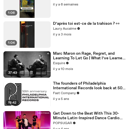
il y a 6 semaines
1:06
D’après toi est-ce de la trahison ? 👀
Laury Aucalme
il y a 3 mois
1:04
Marc Maron on Rage, Regret, and
Learning To Let Go | What I’ve Learned
| Esquire
Esquire
il y a 10 mois
37:43
The founders of Philadelphia
International Records look back at 50
years of Philly Soul
Fast Company
il y a 5 ans
18:42
Get Down to the Beat With This 30-
Minute Latin-Inspired Dance Cardio
Routine
POPSUGAR