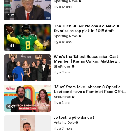
Sporting News
il y a 12 ans
1:12
The Tuck Rules: No one a clear-cut
favorite as top pick in 2015 draft
Sporting News
il y a 12 ans
1:33
Who's the Tallest Succession Cast
Member | Kieran Culkin, Matthew
Macfadyen, Nicholas Braun
SheKnows
il y a 3 ans
0:30
'Minx' Stars Jake Johnson & Ophelia
Lovibond Have a Feminist Face Off to
Celebrate Season 2
SheKnows
il y a 3 ans
4:07
Je test la pôle dance !
Antoine Delp
il y a 3 mois